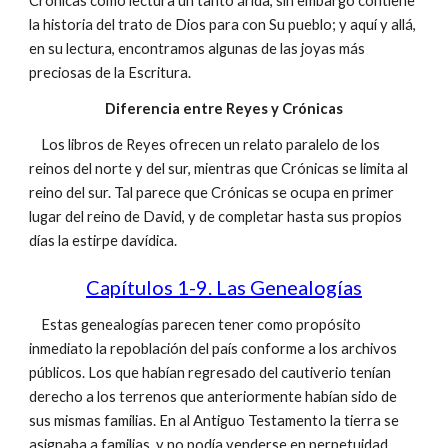
Crónicas como lectura un tanto árida, sin embargo contiene
la historia del trato de Dios para con Su pueblo; y aquí y allá,
en su lectura, encontramos algunas de las joyas más
preciosas de la Escritura.
Diferencia entre Reyes y Crónicas
Los libros de Reyes ofrecen un relato paralelo de los
reinos del norte y del sur, mientras que Crónicas se limita al
reino del sur. Tal parece que Crónicas se ocupa en primer
lugar del reino de David, y de completar hasta sus propios
días la estirpe davídica.
Capítulos 1-9. Las Genealogías
Estas genealogías parecen tener como propósito
inmediato la repoblación del país conforme a los archivos
públicos. Los que habían regresado del cautiverio tenían
derecho a los terrenos que anteriormente habían sido de
sus mismas familias. En al Antiguo Testamento la tierra se
asignaba a familias, y no podía venderse en perpetuidad