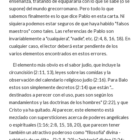
enseñanza, tratando de equipararla con lo que se sabe (o se
supone) del mundo grecorromano. Pero todo lo que
sabemos finalmente es lo que dice Pablo en esta carta. Ni
siquiera podemos estar seguros de que haya habido "falsos
maestros" como tales. Las referencias de Pablo son
invariablemente a "cualquiera", "nadie", etc. (2:4, 8, 16, 18). En
cualquier caso, el lector deberá estar pendiente de los
varios elementos encontrados en estos errores.
El elemento más obvio es el sabor judío, que incluye la
circuncisión (2:11, 13), leyes sobre las comidas y la
observación del calendario religioso judío (2:16). Para Balo
estos son simplemente decretos (2:14) que están "...
destinados a perecer con el uso, pues son según los
mandamientos y las doctrinas de los hombres" (2:22), y que
Cristo ya ha quitado. Al parecer, este elemento está
mezclado con supersticiones acerca de poderes angelicales
o espirituales (1:16; 2:8, 15, 18, 20), que parecen tener
también un atractivo poderoso como "filosofía" divina -
sabiduría de un élite - (2:3, 8, 20) y "misterio" divino (1:26;