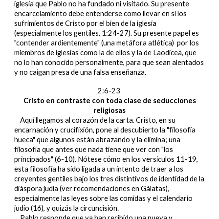
iglesia que Pablo no ha fundado ni visitado. Su presente
encarcelamiento debe entenderse como llevar en sí los
sufrimientos de Cristo por el bien de la iglesia
(especialmente los gentiles, 1:24-27). Su presente papel es
"contender ardientemente" (una metáfora atlética) por los
miembros de iglesias como la de ellos y la de Laodicea, que
no lo han conocido personalmente, para que sean alentados
y no caigan presa de una falsa enseñanza.
2:6-23
Cristo en contraste con toda clase de seducciones
religiosas
Aquí llegamos al corazón de la carta. Cristo, en su
encarnación y crucifixión, pone al descubierto la "filosofía
hueca" que algunos están abrazando y la elimina; una
filosofía que antes que nada tiene que ver con "los
principados" (6-10). Nótese cómo en los versículos 11-19,
esta filosofía ha sido ligada a un intento de traer a los
creyentes gentiles bajo los tres distintivos de identidad de la
diáspora judía (ver recomendaciones en Gálatas),
especialmente las leyes sobre las comidas y el calendario
judío (16), y quizás la circuncisión.
Pablo responde que ya han recibido una nueva y