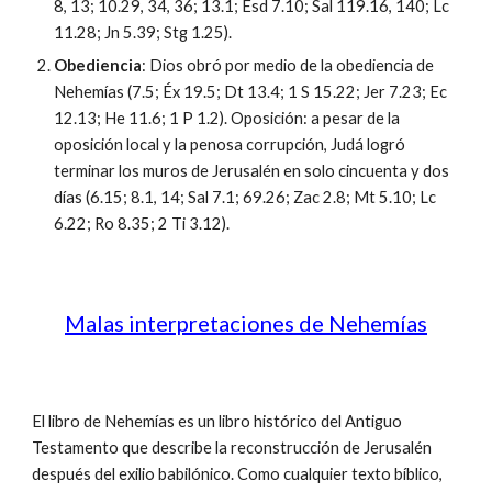
8, 13; 10.29, 34, 36; 13.1; Esd 7.10; Sal 119.16, 140; Lc
11.28; Jn 5.39; Stg 1.25).
Obediencia
: Dios obró por medio de la obediencia de
Nehemías (7.5; Éx 19.5; Dt 13.4; 1 S 15.22; Jer 7.23; Ec
12.13; He 11.6; 1 P 1.2). Oposición: a pesar de la
oposición local y la penosa corrupción, Judá logró
terminar los muros de Jerusalén en solo cincuenta y dos
días (6.15; 8.1, 14; Sal 7.1; 69.26; Zac 2.8; Mt 5.10; Lc
6.22; Ro 8.35; 2 Ti 3.12).
Malas interpretaciones de Nehemías
El libro de Nehemías es un libro histórico del Antiguo
Testamento que describe la reconstrucción de Jerusalén
después del exilio babilónico. Como cualquier texto bíblico,