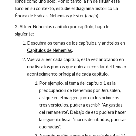
libros como uno solo. Por lo tanto, a fin de situar este
libro en su contexto, estudie el diagrama histórico La
Época de Esdras, Nehemías y Ester (abajo).
2.
Al leer Nehemías capitulo por capitulo, haga lo
siguiente:
Descubra os temas de los capítulos, y anótelos en
Capítulos de Nehemías
.
Vuelva a leer cada capítulo, esta vez anotando en
una lista los puntos que quiera recordar del tema o
acontecimiento principal de cada capítulo.
Por ejemplo, el tema del capítulo 1 es la
preocupación de Nehemías por Jerusalén,
así que en el margen, junto a los primeros
tres versículos, pudiera escribir “Angustias
del remanente”. Debajo de eso pudiera hacer
la siguiente lista: “muros derribados, puertas
quemadas”.
A continuación, junto a los versículos 4 al 11,