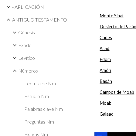
- APLICACIÓN
Monte Sinaí
ANTIGUO TESTAMENTO
Desierto de Pará
Génesis
Cades
Éxodo
Arad
Levítico
Edom
Números
Amón
Basán
Lectura de Nm
Campos de Moab
Estudio Nm
Moab
Palabras clave Nm
Galaad
Preguntas Nm
Figuras Nm