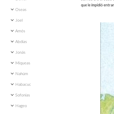
que le impidió entrar
Oseas
Joel
Amós
Abdías
Jonás
Miqueas
Nahúm
Habacuc
Sofonías
Hageo