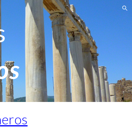
ion
s
os
eros