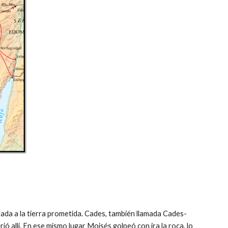
rada a la tierra prometida. Cades, también llamada Cades-
ó allí. En ese mismo lugar Moisés golpeó con ira la roca, lo