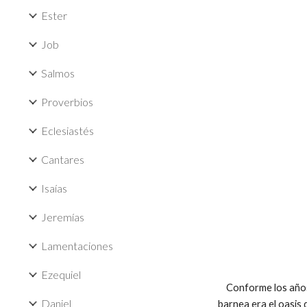
Ester
Job
Salmos
Proverbios
Eclesiastés
Cantares
Isaías
Jeremías
Lamentaciones
Ezequiel
Conforme los años d
Daniel
barnea era el oasis 