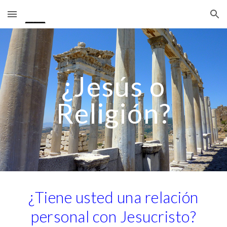
Skip to main content
Skip to navigation
¿Jesús o
Religión?
¿Tiene usted una relación
personal con Jesucristo?