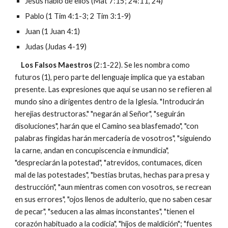
Jesús habló de ellos (Mat 7:15; 24:11, 24)
Pablo (1 Tim 4:1-3; 2 Tim 3:1-9)
Juan (1 Juan 4:1)
Judas (Judas 4-19)
Los Falsos Maestros
(2:1-22). Se les nombra como
futuros (1), pero parte del lenguaje implica que ya estaban
presente. Las expresiones que aquí se usan no se refieren al
mundo sino a dirigentes dentro de la Iglesia. "Introducirán
herejías destructoras." "negarán al Señor", "seguirán
disoluciones", harán que el Camino sea blasfemado", "con
palabras fingidas harán mercadería de vosotros", "siguiendo
la carne, andan en concupiscencia e inmundicia",
"despreciarán la potestad", "atrevidos, contumaces, dicen
mal de las potestades", "bestias brutas, hechas para presa y
destrucción", "aun mientras comen con vosotros, se recrean
en sus errores", "ojos llenos de adulterio, que no saben cesar
de pecar", "seducen a las almas inconstantes", "tienen el
corazón habituado a la codicia", "hijos de maldición"; "fuentes