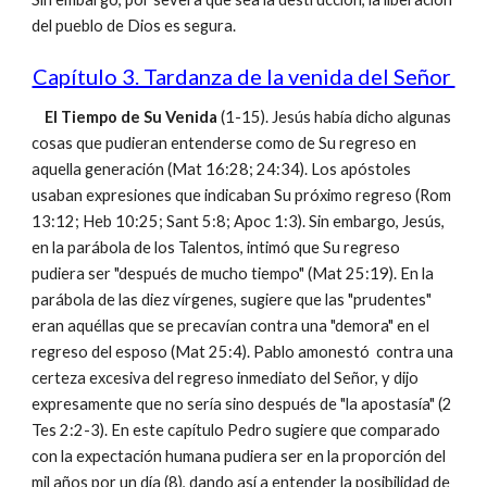
del pueblo de Dios es segura.
Capítulo 3. Tardanza de la venida del Señor
El Tiempo de Su Venida
(1-15). Jesús había dicho algunas
cosas que pudieran entenderse como de Su regreso en
aquella generación (Mat 16:28; 24:34). Los apóstoles
usaban expresiones que indicaban Su próximo regreso (Rom
13:12; Heb 10:25; Sant 5:8; Apoc 1:3). Sin embargo, Jesús,
en la parábola de los Talentos, intimó que Su regreso
pudiera ser "después de mucho tiempo" (Mat 25:19). En la
parábola de las diez vírgenes, sugiere que las "prudentes"
eran aquéllas que se precavían contra una "demora" en el
regreso del esposo (Mat 25:4). Pablo amonestó contra una
certeza excesiva del regreso inmediato del Señor, y dijo
expresamente que no sería sino después de "la apostasía" (2
Tes 2:2-3). En este capítulo Pedro sugiere que comparado
con la expectación humana pudiera ser en la proporción del
mil años por un día (8), dando así a entender la posibilidad de