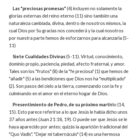
Las "preciosas promesas"
(4) incluyen no solamente la
glorias externas del reino eterno (11) sino también una
naturaleza cambiada, divina, dentro de nosotros mismos, la
cual Dios por Su gracias nos concederá y la cual nosotros
por nuestra parte hemos de esforzarnos para alcanzarla (5-
11)
Siete Cualidades Divinas
(5-11). Virtud, conocimiento,
dominio propio, paciencia, piedad, afecto fraternal, y amor.
Tales son los "frutos" (8) de la "fe preciosa" (1) que hemos de
"añadir" (5) a las bendiciones que Dios nos ha "multiplicado"
(2). Son pasos del cielo a la tierra, comenzando con la fe y
culminando en el amor en el eterno hogar de Dios.
Presentimiento de Pedro, de su próximo martiri
o (14,
15). Esto parece referirse a lo que Jesús le había dicho unos
37 años antes (Juan 21:18, 19). O puede ser que Jesús se le
haya aparecido por antes; quizás la aparición tradicional del
"Quo Vadis". "Dejar mi tabernáculo" (14) es una hermosa