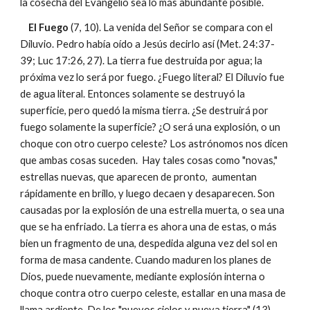
la cosecha del Evangelio sea lo más abundante posible.
El Fuego
(7, 10). La venida del Señor se compara con el
Diluvio. Pedro había oído a Jesús decirlo así (Met. 24:37-
39; Luc 17:26, 27). La tierra fue destruida por agua; la
próxima vez lo será por fuego. ¿Fuego literal? El Diluvio fue
de agua literal. Entonces solamente se destruyó la
superficie, pero quedó la misma tierra. ¿Se destruirá por
fuego solamente la superficie? ¿O será una explosión, o un
choque con otro cuerpo celeste? Los astrónomos nos dicen
que ambas cosas suceden. Hay tales cosas como "novas,"
estrellas nuevas, que aparecen de pronto, aumentan
rápidamente en brillo, y luego decaen y desaparecen. Son
causadas por la explosión de una estrella muerta, o sea una
que se ha enfriado. La tierra es ahora una de estas, o más
bien un fragmento de una, despedida alguna vez del sol en
forma de masa candente. Cuando maduren los planes de
Dios, puede nuevamente, mediante explosión interna o
choque contra otro cuerpo celeste, estallar en una masa de
llama ardiente. De los "nuevos cielos y nueva tierra" (13)