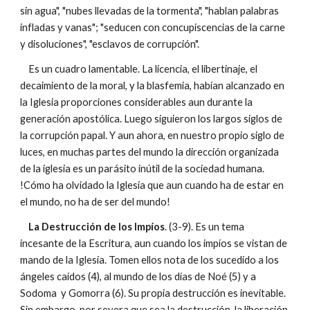
sin agua", "nubes llevadas de la tormenta", "hablan palabras
infladas y vanas"; "seducen con concupiscencias de la carne
y disoluciones", "esclavos de corrupción".
Es un cuadro lamentable. La licencia, el libertinaje, el
decaimiento de la moral, y la blasfemia, habían alcanzado en
la Iglesia proporciones considerables aun durante la
generación apostólica. Luego siguieron los largos siglos de
la corrupción papal. Y aun ahora, en nuestro propio siglo de
luces, en muchas partes del mundo la dirección organizada
de la iglesia es un parásito inútil de la sociedad humana.
!Cómo ha olvidado la Iglesia que aun cuando ha de estar en
el mundo, no ha de ser del mundo!
La Destrucción de los Impíos
. (3-9). Es un tema
incesante de la Escritura, aun cuando los impíos se vistan de
mando de la Iglesia. Tomen ellos nota de los sucedido a los
ángeles caídos (4), al mundo de los días de Noé (5) y a
Sodoma y Gomorra (6). Su propia destrucción es inevitable.
Sin embargo, por severa que sea la destrucción, la liberación