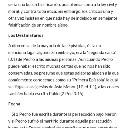
sería una burda falsificación, una ofensa contra la ley civil y
moral, y contra toda ética. Sin embargo, los críticos una y
otra vez insisten en que nada hay de indebido en semejante
falsificación de un nombre ajeno.
Los Destinatarios
A diferencia de la mayoría de las Epístolas, ésta no
menciona lugar alguno. Sin embargo, era la "segunda carta"
(3:1) de Pedro a las mismas personas. Aun cuando Pedro
puede haber escrito muchas cartas que no nos han sido
conservadas, se presume que estas palabras aluden a la que
comúnmente conocemos como su "Primera Epístola", la cual
se dirigía a las iglesias de Asia Menor (1Ped 1:1), a las cuales
también había escrito Pablo (2 Ped 3:15).
Fecha
Si 1 Pedro fue escrita durante la persecución bajo Nerón,
y si Pedro sufrió el martirio durante aquella persecución,
luego esta Epístola habrá sido escrita muy poco antes de su