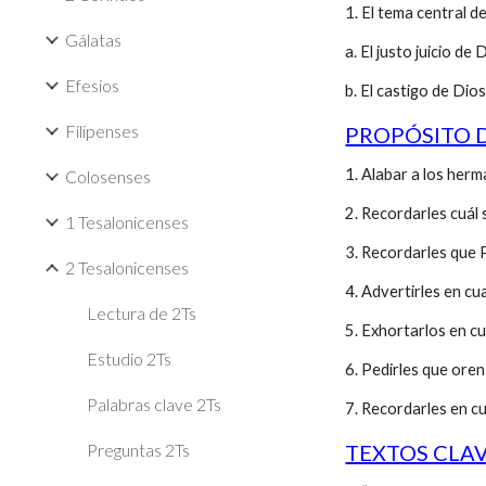
1. El tema central 
Gálatas
a. El justo juicio de 
Efesios
b. El castigo de Dios
Filipenses
PROPÓSITO D
1. Alabar a los herm
Colosenses
2. Recordarles cuál 
1 Tesalonicenses
3. Recordarles que 
2 Tesalonicenses
4. Advertirles en cu
Lectura de 2Ts
5. Exhortarlos en cu
Estudio 2Ts
6. Pedirles que oren
Palabras clave 2Ts
7. Recordarles en cu
Preguntas 2Ts
TEXTOS CLAV