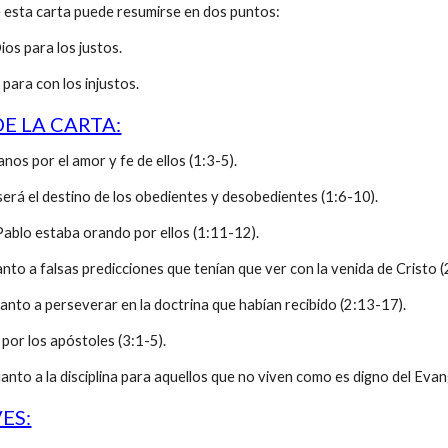
de esta carta puede resumirse en dos puntos:
Dios para los justos.
 para con los injustos.
E LA CARTA:
anos por el amor y fe de ellos (1:3-5).
será el destino de los obedientes y desobedientes (1:6-10).
Pablo estaba orando por ellos (1:11-12).
anto a falsas predicciones que tenían que ver con la venida de Cristo (
anto a perseverar en la doctrina que habían recibido (2:13-17).
 por los apóstoles (3:1-5).
anto a la disciplina para aquellos que no viven como es digno del Evan
ES: