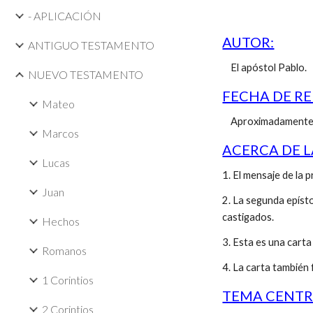
- APLICACIÓN
AUTOR:
ANTIGUO TESTAMENTO
El apóstol Pablo.
NUEVO TESTAMENTO
FECHA DE R
Mateo
Aproximadamente e
Marcos
ACERCA DE L
Lucas
1. El mensaje de la 
Juan
2. La segunda epísto
castigados.
Hechos
3. Esta es una carta
Romanos
4. La carta también 
1 Corintios
TEMA CENTR
2 Corintios