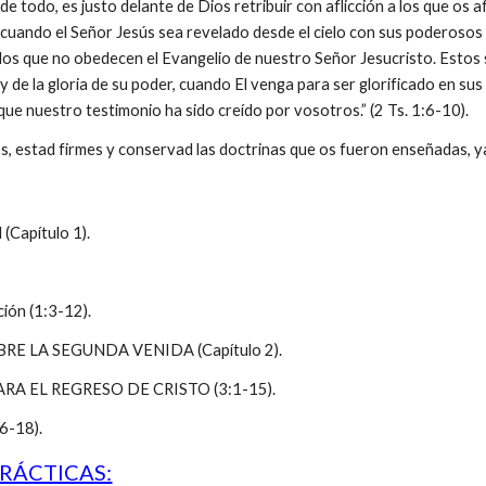
e todo, es justo delante de Dios retribuir con aflicción a los que os afl
cuando el Señor Jesús sea revelado desde el cielo con sus poderosos 
los que no obedecen el Evangelio de nuestro Señor Jesucristo. Estos s
y de la gloria de su poder, cuando El venga para ser glorificado en su
ue nuestro testimonio ha sido creído por vosotros.” (2 Ts. 1:6-10).
s, estad firmes y conservad las doctrinas que os fueron enseñadas, ya 
Capítulo 1).
ción (1:3-12).
RE LA SEGUNDA VENIDA (Capítulo 2).
ARA EL REGRESO DE CRISTO (3:1-15).
6-18).
RÁCTICAS: