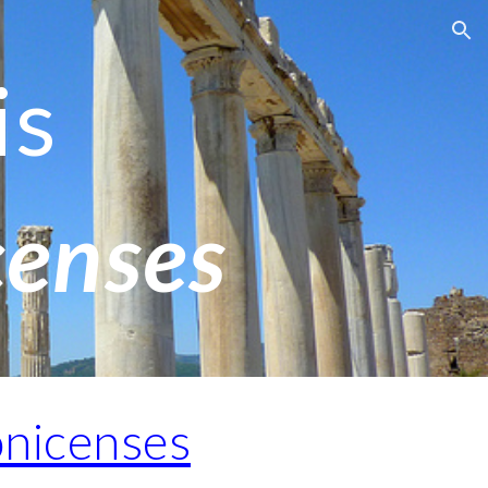
ion
is
censes
onicenses