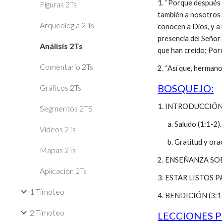
1. “Porque después d
Figuras 2Ts
también a nosotros 
Arqueología 2 Ts
conocen a Dios, y a 
presencia del Señor 
Análisis 2Ts
que han creído; Porq
Comentario 2Ts
2. “Así que, hermano
BOSQUEJO:
Gráficos 2Ts
1. INTRODUCCIÓN (
Segmentos 2TS
a. Saludo (1:1-2).
Videos 2Ts
b. Gratitud y ora
Mapas 2Ts
2. ENSEÑANZA SOB
Aplicación 2Ts
3. ESTAR LISTOS P
1 Timoteo
4. BENDICIÓN (3:1
2 Timoteo
LECCIONES P