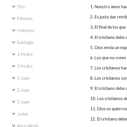
Tito
1. Nuestro amor ha
2. Es justo dar retri
Filemón
3. El final de los q
Hebreos
4. El cristiano debe
Santiago
5. Dios envía un es
1 Pedro
6. Los que no creen
2 Pedro
7. Los cristianos ha
1 Juan
8. Los cristianos so
9. El cristiano debe
2 Juan
10. Los cristianos d
3 Juan
11. Dios es quien no
Judas
12. El cristiano de
Apocalipsis