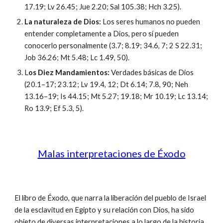
17.19; Lv 26.45; Jue 2.20; Sal 105.38; Hch 3.25).
La naturaleza de Dios:
Los seres humanos no pueden
entender completamente a Dios, pero sí pueden
conocerlo personalmente (3.7; 8.19; 34.6, 7; 2 S 22.31;
Job 36.26; Mt 5.48; Lc 1.49, 50).
L
os Diez Mandamientos:
Verdades básicas de Dios
(20.1–17; 23.12; Lv 19.4, 12; Dt 6.14; 7.8, 90; Neh
13.16–19; Is 44.15; Mt 5.27; 19.18; Mr 10.19; Lc 13.14;
Ro 13.9; Ef 5.3, 5).
Malas interpretaciones de Éxodo
El libro de Éxodo, que narra la liberación del pueblo de Israel
de la esclavitud en Egipto y su relación con Dios, ha sido
objeto de diversas interpretaciones a lo largo de la historia,