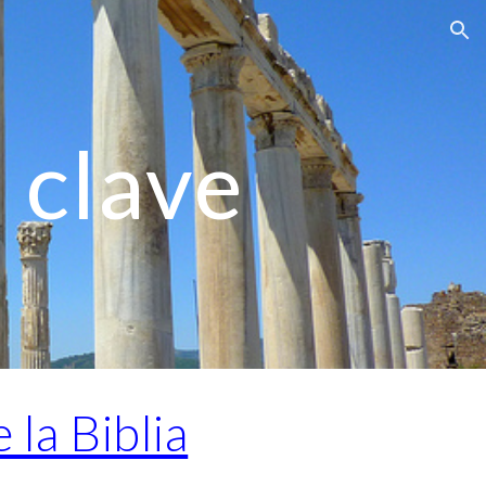
ion
 clave
 la Biblia