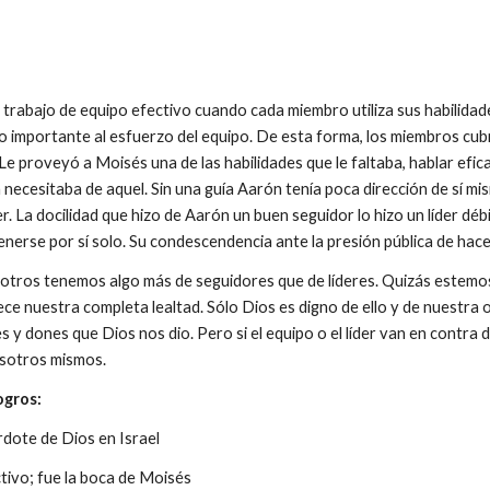
rabajo de equipo efectivo cuando cada miembro utiliza sus habilidades
o importante al esfuerzo del equipo. De esta forma, los miembros cubr
Le proveyó a Moisés una de las habilidades que le faltaba, hablar ef
 necesitaba de aquel. Sin una guía Aarón tenía poca dirección de sí m
. La docilidad que hizo de Aarón un buen seguidor lo hizo un líder dé
nerse por sí solo. Su condescendencia ante la presión pública de hace
ros tenemos algo más de seguidores que de líderes. Quizás estemos si
e nuestra completa lealtad. Sólo Dios es digno de ello y de nuestra 
des y dones que Dios nos dio. Pero si el equipo o el líder van en contr
sotros mismos.
ogros:
dote de Dios en Israel
tivo; fue la boca de Moisés