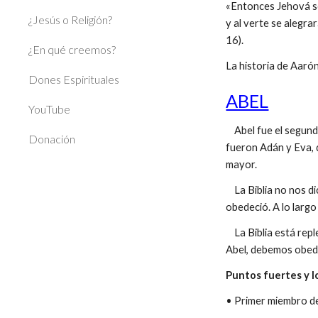
«Entonces Jehová se 
¿Jesús o Religión?
y al verte se alegrar
16).
¿En qué creemos?
La historia de Aar
Dones Espirituales
ABEL
YouTube
Abel fue el segundo
Donación
fueron Adán y Eva, 
mayor.
La Biblia no nos di
obedeció. A lo largo
La Biblia está reple
Abel, debemos obedec
Puntos fuertes y l
• Primer miembro de