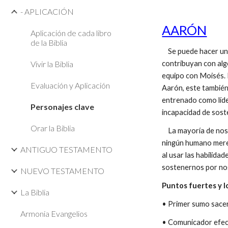
- APLICACIÓN
AARÓN
Aplicación de cada libro
de la Biblia
Se puede hacer un t
Vivir la Biblia
contribuyan con alg
equipo con Moisés. 
Evaluación y Aplicación
Aarón, este también
entrenado como líder
Personajes clave
incapacidad de soste
Orar la Biblia
La mayoría de nosot
ningún humano merec
ANTIGUO TESTAMENTO
al usar las habilida
sostenernos por no
NUEVO TESTAMENTO
Puntos fuertes y l
La Biblia
• Primer sumo sacer
Armonia Evangelios
• Comunicador efec