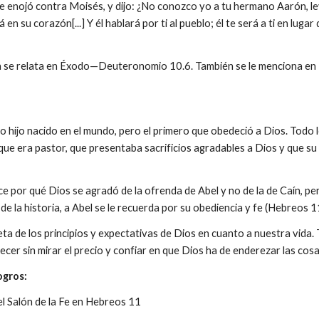
enojó contra Moisés, y dijo: ¿No conozco yo a tu hermano Aarón, levita
á en su corazón[...] Y él hablará por ti al pueblo; él te será a ti en lug
ón se relata en Éxodo—Deuteronomio 10.6. También se le menciona en
 hijo nacido en el mundo, pero el primero que obedeció a Dios. Todo
que era pastor, que presentaba sacrificios agradables a Dios y que s
ce por qué Dios se agradó de la ofrenda de Abel y no de la de Caín, 
 de la historia, a Abel se le recuerda por su obediencia y fe (Hebreos 1
ta de los principios y expectativas de Dios en cuanto a nuestra vida.
er sin mirar el precio y confiar en que Dios ha de enderezar las cosa
ogros:
l Salón de la Fe en Hebreos 11