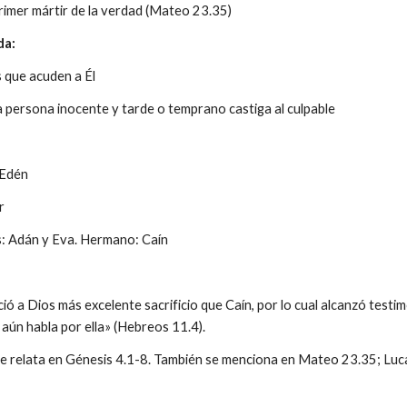
rimer mártir de la verdad (Mateo 23.35)
da:
s que acuden a Él
a persona inocente y tarde o temprano castiga al culpable
 Edén
r
s: Adán y Eva. Hermano: Caín
ció a Dios más excelente sacrificio que Caín, por lo cual alcanzó test
aún habla por ella» (Hebreos 11.4).
 se relata en Génesis 4.1-8. También se menciona en Mateo 23.35; Lu