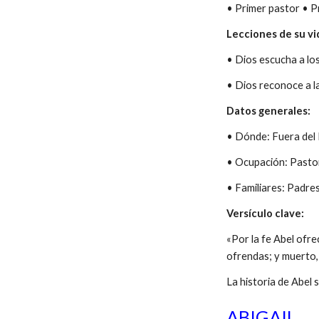
• Primer pastor • P
Lecciones de su vi
• Dios escucha a lo
• Dios reconoce a l
Datos generales:
• Dónde: Fuera del
• Ocupación: Pasto
• Familiares: Padre
Versículo clave:
«Por la fe Abel ofre
ofrendas; y muerto, 
La historia de Abel
ABIGAIL