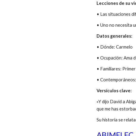
Lecciones de su vi
• Las situaciones dif
• Uno no necesita un
Datos generales:
• Dónde: Carmelo
• Ocupación: Ama d
• Familiares: Prime
• Contemporáneos: 
Versículos clave:
«Y dijo David a Abig
que me has estorbad
Su historia se rela
ABIMELEC