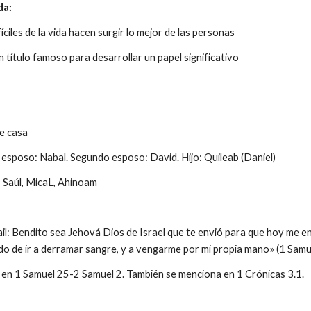
da:
íciles de la vida hacen surgir lo mejor de las personas
 título famoso para desarrollar un papel significativo
e casa
r esposo: Nabal. Segundo esposo: David. Hijo: Quileab (Daniel)
Saúl, MicaL, Ahinoam
ail: Bendito sea Jehová Dios de Israel que te envió para que hoy me e
o de ir a derramar sangre, y a vengarme por mi propia mano» (1 Samu
ta en 1 Samuel 25-2 Samuel 2. También se menciona en 1 Crónicas 3.1.