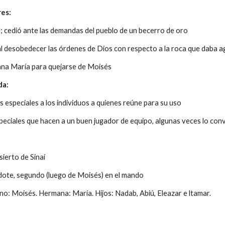
res:
l; cedió ante las demandas del pueblo de un becerro de oro
al desobedecer las órdenes de Dios con respecto a la roca que daba 
mana María para quejarse de Moisés
da:
s especiales a los individuos a quienes reúne para su uso
speciales que hacen a un buen jugador de equipo, algunas veces lo conv
sierto de Sinaí
dote, segundo (luego de Moisés) en el mando
no: Moisés. Hermana: María. Hijos: Nadab, Abiú, Eleazar e ltamar.