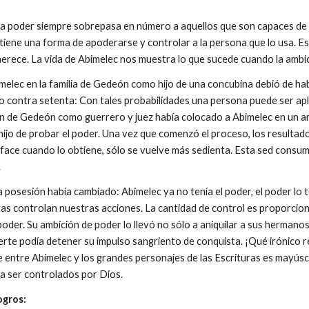
poder siempre sobrepasa en número a aquellos que son capaces de us
 tiene una forma de apoderarse y controlar a la persona que lo usa. E
merece. La vida de Abimelec nos muestra lo que sucede cuando la ambic
elec en la familia de Gedeón como hijo de una concubina debió de hab
o contra setenta: Con tales probabilidades una persona puede ser apla
ón de Gedeón como guerrero y juez había colocado a Abimelec en un am
hijo de probar el poder. Una vez que comenzó el proceso, los resulta
face cuando lo obtiene, sólo se vuelve más sedienta. Esta sed consumió
.
 posesión había cambiado: Abimelec ya no tenía el poder, el poder lo 
as controlan nuestras acciones. La cantidad de control es proporcion
oder. Su ambición de poder lo llevó no sólo a aniquilar a sus hermano
rte podía detener su impulso sangriento de conquista. ¡Qué irónico r
 entre Abimelec y los grandes personajes de las Escrituras es mayúscu
a ser controlados por Dios.
ogros: