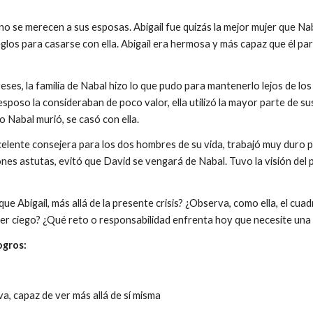
se merecen a sus esposas. Abigail fue quizás la mejor mujer que Na
eglos para casarse con ella. Abigail era hermosa y más capaz que él p
es, la familia de Nabal hizo lo que pudo para mantenerlo lejos de los 
 esposo la consideraban de poco valor, ella utilizó la mayor parte de s
o Nabal murió, se casó con ella.
elente consejera para los dos hombres de su vida, trabajó muy duro pa
ones astutas, evitó que David se vengará de Nabal. Tuvo la visión del
que Abigail, más allá de la presente crisis? ¿Observa, como ella, el cu
o ser ciego? ¿Qué reto o responsabilidad enfrenta hoy que necesite una
ogros:
a, capaz de ver más allá de sí misma