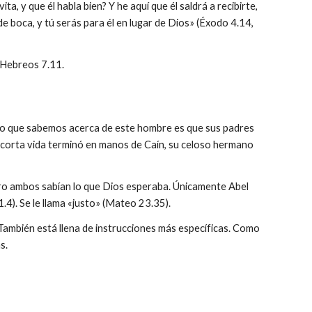
, y que él habla bien? Y he aquí que él saldrá a recibirte,
ar de boca, y tú serás para él en lugar de Dios» (Éxodo 4.14,
 Hebreos 7.11.
 lo que sabemos acerca de este hombre es que sus padres
u corta vida terminó en manos de Caín, su celoso hermano
pero ambos sabían lo que Dios esperaba. Únicamente Abel
1.4). Se le llama «justo» (Mateo 23.35).
 También está llena de instrucciones más específicas. Como
s.