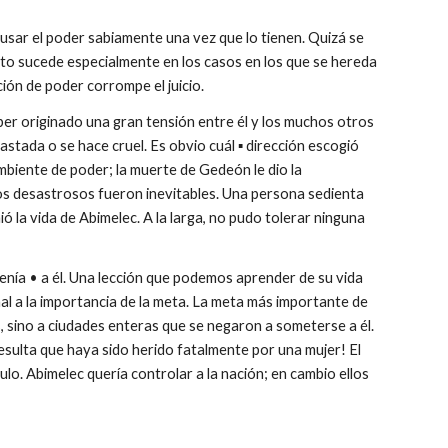
ar el poder sabiamente una vez que lo tienen. Quizá se
sto sucede especialmente en los casos en los que se hereda
ión de poder corrompe el juicio.
er originado una gran tensión entre él y los muchos otros
stada o se hace cruel. Es obvio cuál ▪ dirección escogió
biente de poder; la muerte de Gedeón le dio la
dos desastrosos fueron inevitables. Una persona sedienta
 la vida de Abimelec. A la larga, no pudo tolerar ninguna
tenía • a él. Una lección que podemos aprender de su vida
al a la importancia de la meta. La meta más importante de
s, sino a ciudades enteras que se negaron a someterse a él.
esulta que haya sido herido fatalmente por una mujer! El
lo. Abimelec quería controlar a la nación; en cambio ellos