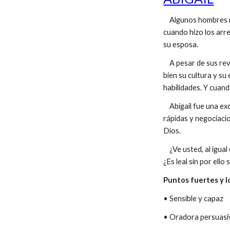
Algunos hombres no 
cuando hizo los arr
su esposa.
A pesar de sus reves
bien su cultura y su
habilidades. Y cuand
Abigail fue una exc
rápidas y negociaci
Dios.
¿Ve usted, al igual 
¿Es leal sin por ell
Puntos fuertes y l
• Sensible y capaz
• Oradora persuasiv