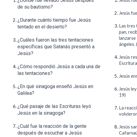
¿Dónde fue llevado Jesús después
Jesús fue
de su bautismo?
Jesús fu
¿Durante cuánto tiempo fue Jesús
Las tres 
tentado en el desierto?
pan, reci
lanzarse 
¿Cuáles fueron las tres tentaciones
ángeles.
específicas que Satanás presentó a
Jesús?
Jesús re
Escritura
¿Cómo respondió Jesús a cada una de
las tentaciones?
Jesús en
¿En qué sinagoga enseñó Jesús en
Jesús ley
Galilea?
19)
¿Qué pasaje de las Escrituras leyó
La reacci
Jesús en la sinagoga?
volvieron
¿Cuál fue la reacción de la gente
Jesús sa
después de escuchar a Jesús
Cafarnaú