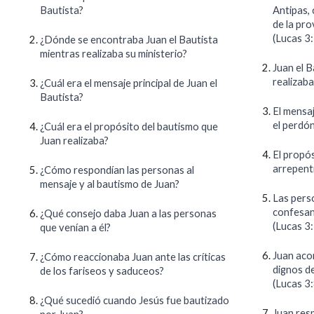
Bautista?
Antipas, 
de la pro
(Lucas 3:
¿Dónde se encontraba Juan el Bautista
mientras realizaba su ministerio?
Juan el 
realizaba
¿Cuál era el mensaje principal de Juan el
Bautista?
El mensaj
el perdón
¿Cuál era el propósito del bautismo que
Juan realizaba?
El propó
arrepent
¿Cómo respondían las personas al
mensaje y al bautismo de Juan?
Las pers
confesan
¿Qué consejo daba Juan a las personas
(Lucas 3:
que venían a él?
Juan aco
¿Cómo reaccionaba Juan ante las críticas
dignos d
de los fariseos y saduceos?
(Lucas 3
¿Qué sucedió cuando Jesús fue bautizado
Juan resp