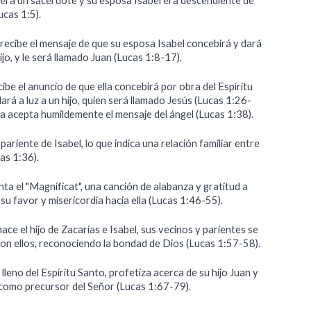
 era un sacerdote y su esposa Isabel era descendiente de
ucas 1:5).
 recibe el mensaje de que su esposa Isabel concebirá y dará
hijo, y le será llamado Juan (Lucas 1:8-17).
ibe el anuncio de que ella concebirá por obra del Espíritu
ará a luz a un hijo, quien será llamado Jesús (Lucas 1:26-
ía acepta humildemente el mensaje del ángel (Lucas 1:38).
pariente de Isabel, lo que indica una relación familiar entre
cas 1:36).
ta el "Magníficat", una canción de alabanza y gratitud a
su favor y misericordia hacia ella (Lucas 1:46-55).
ce el hijo de Zacarías e Isabel, sus vecinos y parientes se
con ellos, reconociendo la bondad de Dios (Lucas 1:57-58).
 lleno del Espíritu Santo, profetiza acerca de su hijo Juan y
 como precursor del Señor (Lucas 1:67-79).