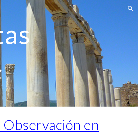
ion
tas
s
e Observación en