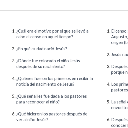
¿Cuál era el motivo por el que se llevó a
El censo
cabo el censo en aquel tiempo?
Augusto,
origen (L
¿En qué ciudad nació Jesús?
Jesús nac
¿Dónde fue colocado el niño Jesús
después de su nacimiento?
Después 
porque no
¿Quiénes fueron los primeros en recibir la
noticia del nacimiento de Jesús?
Los prime
pastores
¿Qué señal les fue dada a los pastores
para reconocer al niño?
La señal
envuelto
¿Qué hicieron los pastores después de
ver al niño Jesús?
Después d
conocer l