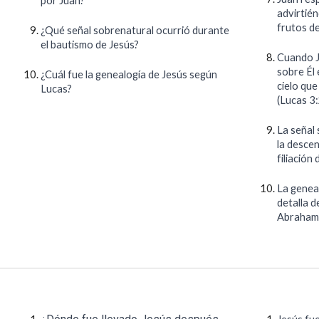
por Juan?
advirtién
frutos d
¿Qué señal sobrenatural ocurrió durante
el bautismo de Jesús?
Cuando J
sobre Él
¿Cuál fue la genealogía de Jesús según
cielo que
Lucas?
(Lucas 3
La señal
la descen
filiación
La genea
detalla 
Abraham 