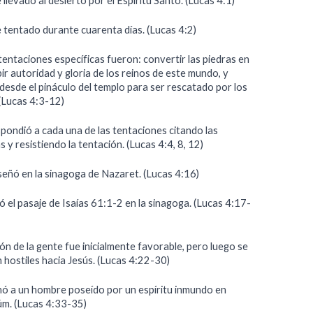
 llevado al desierto por el Espíritu Santo. (Lucas 4:1)
e tentado durante cuarenta días. (Lucas 4:2)
tentaciones específicas fueron: convertir las piedras en
bir autoridad y gloria de los reinos de este mundo, y
desde el pináculo del templo para ser rescatado por los
 (Lucas 4:3-12)
spondió a cada una de las tentaciones citando las
s y resistiendo la tentación. (Lucas 4:4, 8, 12)
señó en la sinagoga de Nazaret. (Lucas 4:16)
ó el pasaje de Isaías 61:1-2 en la sinagoga. (Lucas 4:17-
ón de la gente fue inicialmente favorable, pero luego se
 hostiles hacia Jesús. (Lucas 4:22-30)
nó a un hombre poseído por un espíritu inmundo en
m. (Lucas 4:33-35)