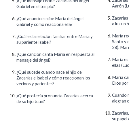
Zacarías
¿Qué mensaje recibe Zacarías del ángel
Aarón (L
Gabriel en el templo?
Zacarías
¿Qué anuncio recibe María del ángel
a luz un 
Gabriel y cómo reacciona ella?
María rec
¿Cuál es la relación familiar entre María y
Santo y d
su pariente Isabel?
38). Mar
¿Qué canción canta María en respuesta al
María es 
mensaje del ángel?
ellas (Lu
¿Qué sucede cuando nace el hijo de
María can
Zacarías e Isabel y cómo reaccionan los
Dios por 
vecinos y parientes?
Cuando na
¿Qué profecía pronuncia Zacarías acerca
alegran 
de su hijo Juan?
Zacarías,
su papel