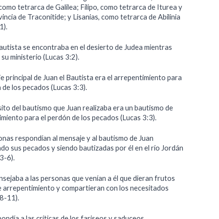
como tetrarca de Galilea; Filipo, como tetrarca de Iturea y
vincia de Traconítide; y Lisanias, como tetrarca de Abilinia
1).
Bautista se encontraba en el desierto de Judea mientras
 su ministerio (Lucas 3:2).
e principal de Juan el Bautista era el arrepentimiento para
 de los pecados (Lucas 3:3).
sito del bautismo que Juan realizaba era un bautismo de
imiento para el perdón de los pecados (Lucas 3:3).
onas respondían al mensaje y al bautismo de Juan
do sus pecados y siendo bautizadas por él en el río Jordán
3-6).
nsejaba a las personas que venían a él que dieran frutos
e arrepentimiento y compartieran con los necesitados
:8-11).
ondía a las críticas de los fariseos y saduceos