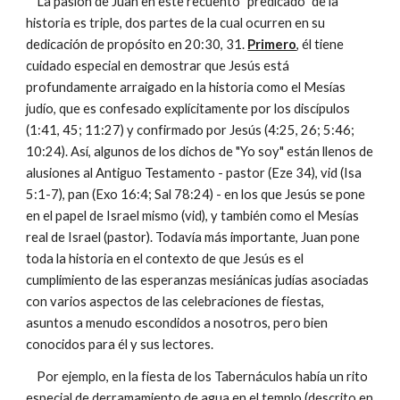
La pasión de Juan en este recuento "predicado" de la
historia es triple, dos partes de la cual ocurren en su
dedicación de propósito en 20:30, 31.
Primero
, él tiene
cuidado especial en demostrar que Jesús está
profundamente arraigado en la historia como el Mesías
judío, que es confesado explícitamente por los discípulos
(1:41, 45; 11:27) y confirmado por Jesús (4:25, 26; 5:46;
10:24). Así, algunos de los dichos de "Yo soy" están llenos de
alusiones al Antiguo Testamento - pastor (Eze 34), vid (Isa
5:1-7), pan (Exo 16:4; Sal 78:24) - en los que Jesús se pone
en el papel de Israel mismo (vid), y también como el Mesías
real de Israel (pastor). Todavía más importante, Juan pone
toda la historia en el contexto de que Jesús es el
cumplimiento de las esperanzas mesiánicas judías asociadas
con varios aspectos de las celebraciones de fiestas,
asuntos a menudo escondidos a nosotros, pero bien
conocidos para él y sus lectores.
Por ejemplo, en la fiesta de los Tabernáculos había un rito
especial de derramamiento de agua en el templo (descrito en