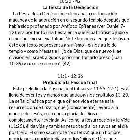
10:22 - 42
La fiesta de la Dedicación
La fiesta de la Dedicación celebraba la restauración
macabea de la adoración en el segundo templo después que
había sido profanado por Antíoco Epífanes (ver Daniel 7-
12), era por tanto una fiesta en la que el patriotismo judío y
el mesianismo se exaltaban. Note la manera en que Jesús en
este contexto se presenta a sí mismo - en los atrio del
templo - como Mesías e Hijo de Dios, que de nuevo trae
división en Israel: algunos procuran tomarlo preso (Juan
10:39) y otros creen en él (42).
11:1 - 12:36
Preludio a la Pascua final
Este preludio a la Pascua final (observe 11:55-12:1) está
lleno de eventos y dichos que anticipan los capítulos 13-20.
La señal climática por el que ofrece vida eterna es la
resurrección de Lázaro, que (irónicamente) llevará a la
muerte de Jesús, en la que la gloria de Dios es
completamente revelada. Así como la Resurrección y la Vida
(11:25), él da vida y también resucitará a los suyos en el día
postrero. El sumo sacerdote "profetiza" que un hombre
moriría por la nación judía y por los "hijos de Dios que