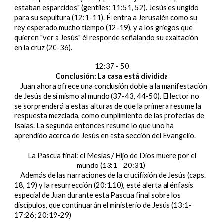
estaban esparcidos" (gentiles; 11:51, 52). Jesús es ungido
para su sepultura (12:1-11). Él entra a Jerusalén como su
rey esperado mucho tiempo (12-19), y a los griegos que
quieren "ver a Jesús" él responde señalando su exaltación
en la cruz (20-36).
12:37 - 50
Conclusión: La casa está dividida
Juan ahora ofrece una conclusión doble a la manifestación
de Jesús de sí mismo al mundo (37-43, 44-50). El lector no
se sorprenderá a estas alturas de que la primera resume la
respuesta mezclada, como cumplimiento de las profecías de
Isaías. La segunda entonces resume lo que uno ha
aprendido acerca de Jesús en esta sección del Evangelio.
La Pascua final: el Mesías / Hijo de Dios muere por el
mundo (13:1 - 20:31)
Además de las narraciones de la crucifixión de Jesús (caps.
18, 19) y la resurrección (20:1.10), esté alerta al énfasis
especial de Juan durante esta Pascua final sobre los
discípulos, que continuarán el ministerio de Jesús (13:1-
17:26; 20:19-29)