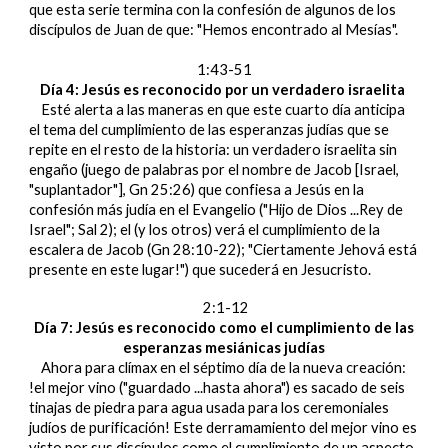
que esta serie termina con la confesión de algunos de los
discípulos de Juan de que: "Hemos encontrado al Mesías".
1:43-51
Día 4: Jesús es reconocido por un verdadero israelita
Esté alerta a las maneras en que este cuarto día anticipa
el tema del cumplimiento de las esperanzas judías que se
repite en el resto de la historia: un verdadero israelita sin
engaño (juego de palabras por el nombre de Jacob [Israel,
"suplantador"], Gn 25:26) que confiesa a Jesús en la
confesión más judía en el Evangelio ("Hijo de Dios ...Rey de
Israel"; Sal 2); el (y los otros) verá el cumplimiento de la
escalera de Jacob (Gn 28:10-22); "Ciertamente Jehová está
presente en este lugar!") que sucederá en Jesucristo.
2:1-12
Día 7: Jesús es reconocido como el cumplimiento de las
esperanzas mesiánicas judías
Ahora para clímax en el séptimo día de la nueva creación:
!el mejor vino ("guardado ...hasta ahora") es sacado de seis
tinajas de piedra para agua usada para los ceremoniales
judíos de purificación! Este derramamiento del mejor vino es
visto por sus discípulos como el cumplimiento de un aspecto