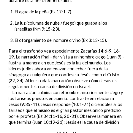
durante esta fiesta en Jerusalén:
El agua de la peña (Ex 17:1-7).
La luz (columna de nube / fuego) que guiaba a los
israelitas (Nm 9:15-23).
El otorgamiento del nombre divino (Ex 3:13-15).
Para el trasfondo vea especialmente Zacarías 14:6-9, 16-
19. La narración final - dar vista a un hombre ciego (Juan 9) -
ilustra la manera en que Jesús es la luz del mundo. Los
líderes judíos ahora amenazan con echar fuera de la
sinagoga a cualquiera que confiese a Jesús como el Cristo
(22, 34). Al leer toda la narración observe cómo Jesús es
regularmente la causa de división en Israel.
La narración culmina con el hombre anteriormente ciego y
los fariseos puestos en abierto contraste en relación a
Jesús (9:35-41), Jesús responde (10:1-21) diciéndoles a los
fariseos que él mismo es el gran pastor mesiánico predicho
por el profeta (Ez 34:11-16, 20-31). Observe la manera en
que termina (Juan 10:19-21): Jesús es la causa de división