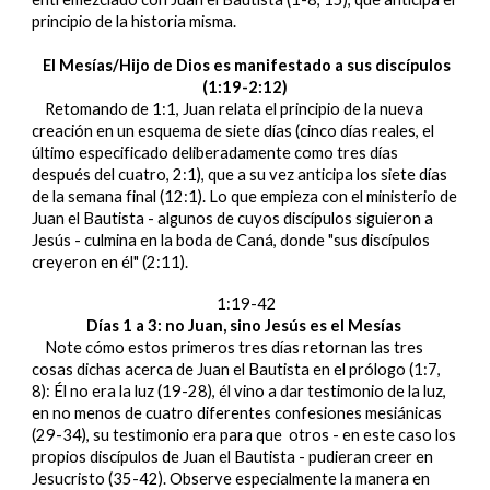
principio de la historia misma.
El Mesías/Hijo de Dios es manifestado a sus discípulos
(1:19-2:12)
Retomando de 1:1, Juan relata el principio de la nueva
creación en un esquema de siete días (cinco días reales, el
último especificado deliberadamente como tres días
después del cuatro, 2:1), que a su vez anticipa los siete días
de la semana final (12:1). Lo que empieza con el ministerio de
Juan el Bautista - algunos de cuyos discípulos siguieron a
Jesús - culmina en la boda de Caná, donde "sus discípulos
creyeron en él" (2:11).
1:19-42
Días 1 a 3: no Juan, sino Jesús es el Mesías
Note cómo estos primeros tres días retornan las tres
cosas dichas acerca de Juan el Bautista en el prólogo (1:7,
8): Él no era la luz (19-28), él vino a dar testimonio de la luz,
en no menos de cuatro diferentes confesiones mesiánicas
(29-34), su testimonio era para que otros - en este caso los
propios discípulos de Juan el Bautista - pudieran creer en
Jesucristo (35-42). Observe especialmente la manera en