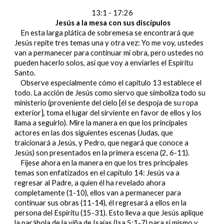
13:1 - 17:26
Jesús a la mesa con sus discípulos
En esta larga plática de sobremesa se encontrará que
Jesús repite tres temas una y otra vez: Yo me voy, ustedes
van a permanecer para continuar mi obra, pero ustedes no
pueden hacerlo solos, así que voy a enviarles el Espíritu
Santo.
Observe especialmente cómo el capitulo 13 establece el
todo. La acción de Jesús como siervo que simboliza todo su
ministerio (proveniente del cielo [él se despoja de su ropa
exterior], toma el lugar del sirviente en favor de ellos y los
llama a seguirlo). Mire la manera en que los principales
actores en las dos siguientes escenas (Judas, que
traicionará a Jesús, y Pedro, que negará que conoce a
Jesús) son presentados en la primera escena (2, 6-11).
Fíjese ahora en la manera en que los tres principales
temas son enfatizados en el capítulo 14: Jesús va a
regresar al Padre, a quien él ha revelado ahora
completamente (1-10), ellos van a permanecer para
continuar sus obras (11-14), él regresará a ellos en la
persona del Espíritu (15-31). Esto lleva a que Jesús aplique
la parábola de la viña de Isaías (Isa 5:1-7) para sí mismo y