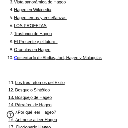
Vista panorámica de Hageo
Hageo en Wikipedia
Hageo temas y enseñanzas
LOS PROFETAS
Trasfondo de Hageo
El Presente y el futuro
Oráculos en Hageo
C
omentario de Abdías, Joel, Hageo y Malaquías
11.
Los tres retornos del Exilio
1
2
.
Bosquejo Sintético
1
3
.
Bosquejo de Hageo
14.
Párrafos de Hageo
15.
¿Por qué leer Hageo?
16.
Anímese a leer Hageo
17.
Diccionario Hageo