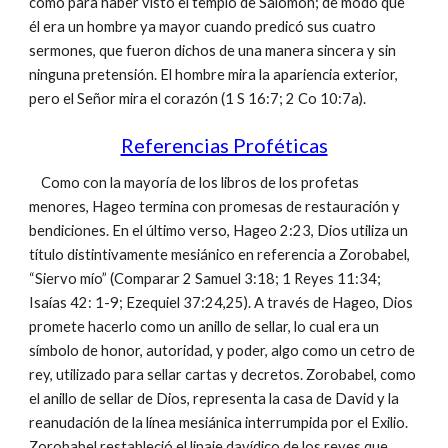
como para haber visto el templo de Salomón; de modo que
él era un hombre ya mayor cuando predicó sus cuatro
sermones, que fueron dichos de una manera sincera y sin
ninguna pretensión. El hombre mira la apariencia exterior,
pero el Señor mira el corazón (1 S 16:7; 2 Co 10:7a).
Referencias Proféticas
Como con la mayoría de los libros de los profetas
menores, Hageo termina con promesas de restauración y
bendiciones. En el último verso, Hageo 2:23, Dios utiliza un
título distintivamente mesiánico en referencia a Zorobabel,
“Siervo mío” (Comparar 2 Samuel 3:18; 1 Reyes 11:34;
Isaías 42: 1-9; Ezequiel 37:24,25). A través de Hageo, Dios
promete hacerlo como un anillo de sellar, lo cual era un
símbolo de honor, autoridad, y poder, algo como un cetro de
rey, utilizado para sellar cartas y decretos. Zorobabel, como
el anillo de sellar de Dios, representa la casa de David y la
reanudación de la línea mesiánica interrumpida por el Exilio.
Zorobabel restableció el linaje davídico de los reyes que