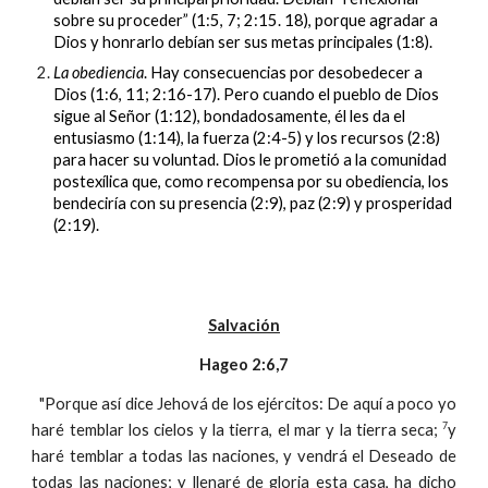
sobre su proceder” (1:5, 7; 2:15. 18), porque agradar a
Dios y honrarlo debían ser sus metas principales (1:8).
La obediencia
. Hay consecuencias por desobedecer a
Dios (1:6, 11; 2:16-17). Pero cuando el pueblo de Dios
sigue al Señor (1:12), bondadosamente, él les da el
entusiasmo (1:14), la fuerza (2:4-5) y los recursos (2:8)
para hacer su voluntad. Dios le prometió a la comunidad
postexílica que, como recompensa por su obediencia, los
bendeciría con su presencia (2:9), paz (2:9) y prosperidad
(2:19).
Salvación
Hageo 2:6,7
"Porque así dice Jehová de los ejércitos: De aquí a poco yo
7
haré temblar los cielos y la tierra, el mar y la tierra seca;
y
haré temblar a todas las naciones, y vendrá el Deseado de
todas las naciones; y llenaré de gloria esta casa, ha dicho