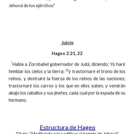
Jehová de los ejércitos. "
Juicio
Hageo 2:21, 22
"
Habla a Zorobabel gobernador de Judá, diciendo: Yo haré
22
temblar los cielos y la tierra;
y trastornaré el trono de los
reinos, y destruiré la fuerza de los reinos de las naciones;
trastornaré los carros y los que en ellos suben, y vendrán
abajo los caballos y sus jinetes, cada cual por la espada de su
hermano.
Estructura de Hageo
Título: “Meditando para edificar el templo de Jehová”