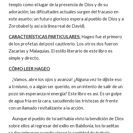
templo como el lugar de la presencia de Dios y de su
adoración; las dificultades actuales surgen del fracaso en
este asunto; un futuro glorioso espera al pueblo de Dios y a
Zorobabel (y así a la línea real de David).
CARACTERÍSTICAS PARTICULARES:
Hageo fue el primero
de los profetas del post cautiverio. Los otros dos fueron
Zacarías y Malaquías. El estilo literario de este libro es
simple y directo.
CÓMO LEER HAGEO
¡Vamos, abre los ojos y avanza! ¿Alguna vez te dijiste eso
a ti mismo, o a algún ser querido, en un intento de salir de un
pozo sin esperanza ni energía? Este libro es así. Es un golpe
de agua fría en la cara, sacudiendo las tristezas de frente
con un llamado revitalizante a la acción.
Aunque el pueblo de Israel había visto la bendición de Dios
sobre ellos al regresar del exilio en Babilonia, los israelitas
se desanimaron cuando vieron la cantidad de trabajo