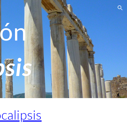
ion
ión
sis
calipsis