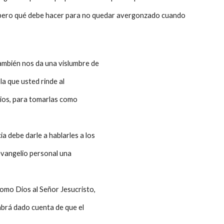
, pero qué debe hacer para no quedar avergonzado cuando
también nos da una vislumbre de
la que usted rinde al
Dios, para tomarlas como
a debe darle a hablarles a los
 evangelio personal una
como Dios al Señor Jesucristo,
habrá dado cuenta de que el