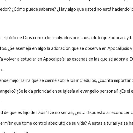
ncedor? ¿Cómo puede saberse? ¿Hay algo que usted no está haciendo
?
a el juicio de Dios contra los malvados por causa de lo que adoran, y 
os. ¿Se asemeja en algo la adoración que se observa en Apocalipsis y 
a volver a estudiar en Apocalipsis las escenas en las que se adora a 
n.
de mejor la ira que se cierne sobre los incrédulos, ¿cuánta importanci
ngelio? ¿Se le da prioridad en su iglesia al evangelio personal? ¿Es el
?
d de que es hijo de Dios? De no ser así, ¿está dispuesto a reconocer 
permitir que tome control absoluto de su vida? A estas alturas ya se 