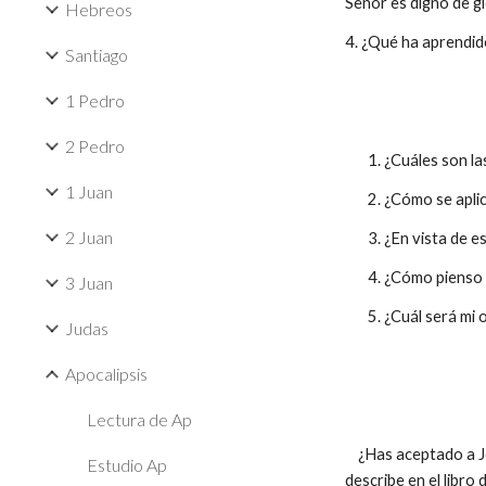
Señor es digno de gl
Hebreos
4. ¿Qué ha aprendid
Santiago
1 Pedro
2 Pedro
1. ¿Cuáles son las
1 Juan
2. ¿Cómo se aplica
2 Juan
3. ¿En vista de est
4. ¿Cómo pienso ll
3 Juan
5. ¿Cuál será mi or
Judas
Apocalipsis
Lectura de Ap
¿Has aceptado a Jes
Estudio Ap
describe en el libro 