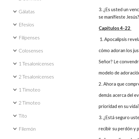
3. ¿Es usted un ve
Gálatas
se manifieste Jesús
Efesios
Capítulos 4-22
Filipenses
1. Apocalipsis revel
Colosenses
cómo adoran los just
Señor? Le convendrí
1 Tesalonicenses
modelo de adoració
2 Tesalonicenses
2. Ahora que compren
1 Timoteo
demás acerca del eva
2 Timoteo
prioridad en su vida
Tito
3. ¿Está seguro uste
Filemón
recibir su perdón y 