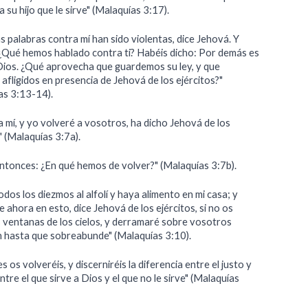
 su hijo que le sirve" (Malaquías 3:17).
 palabras contra mí han sido violentas, dice Jehová. Y
s: ¿Qué hemos hablado contra ti? Habéis dicho: Por demás es
 Dios. ¿Qué aprovecha que guardemos su ley, y que
fligidos en presencia de Jehová de los ejércitos?"
as 3:13-14).
 mí, y yo volveré a vosotros, ha dicho Jehová de los
" (Malaquías 3:7a).
entonces: ¿En qué hemos de volver?" (Malaquías 3:7b).
dos los diezmos al alfolí y haya alimento en mi casa; y
ahora en esto, dice Jehová de los ejércitos, si no os
s ventanas de los cielos, y derramaré sobre vosotros
n hasta que sobreabunde" (Malaquías 3:10).
 os volveréis, y discerniréis la diferencia entre el justo y
entre el que sirve a Dios y el que no le sirve" (Malaquías