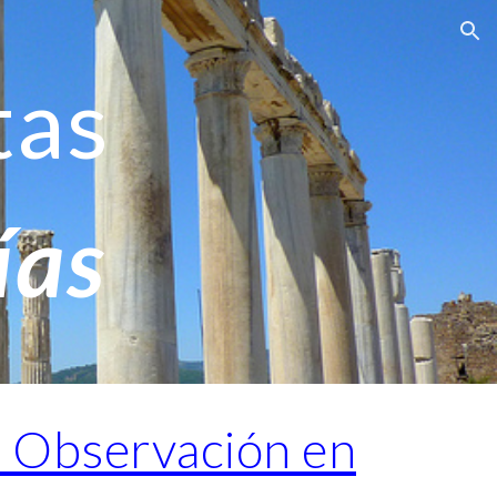
ion
tas
ías
e Observación en