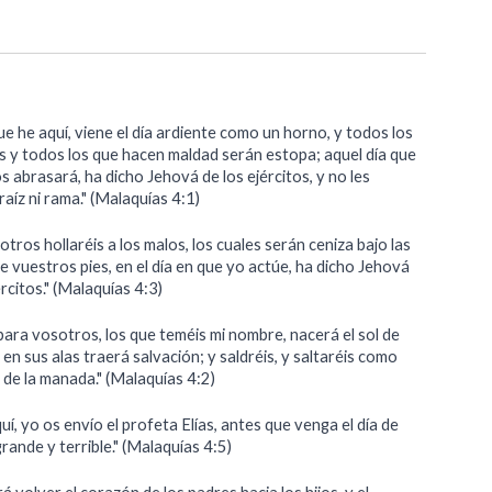
e he aquí, viene el día ardiente como un horno, y todos los
s y todos los que hacen maldad serán estopa; aquel día que
s abrasará, ha dicho Jehová de los ejércitos, y no les
 raíz ni rama." (Malaquías 4:1)
otros hollaréis a los malos, los cuales serán ceniza bajo las
e vuestros pies, en el día en que yo actúe, ha dicho Jehová
ércitos." (Malaquías 4:3)
ara vosotros, los que teméis mi nombre, nacerá el sol de
 y en sus alas traerá salvación; y saldréis, y saltaréis como
 de la manada." (Malaquías 4:2)
uí, yo os envío el profeta Elías, antes que venga el día de
rande y terrible." (Malaquías 4:5)