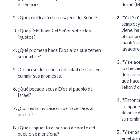
del Señor?
de mí" (M
¿Qué purificará el mensajero del Señor?
"Y el Señ
templo; y
viene, ha
¿Qué juicio traerá el Señor sobre los
el tiempo
injustos?
manifies
lavadore
¿Qué promesa hace Dios a los que temen
su nombre?
"Y se ace
los hechi
¿Cómo se describe la fidelidad de Dios en
defraudan
cumplir sus promesas?
que hacen
Jehová de
¿Qué pecado acusa Dios al pueblo de
Israel?
"Entonce
compañer
¿Cuál es la invitación que hace Dios al
delante d
pueblo?
su nombr
¿Qué respuesta esperada de parte del
"Y serán 
pueblo se menciona?
en el día