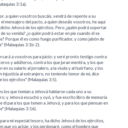
alaquías 3:1a).
or, a quien vosotros buscáis, vendrá de repente a su
 el mensajero del pacto, a quien deseáis vosotros, he aquí
 dicho Jehová de los ejércitos. Pero ¿quién podrá soportar
 de su venida? ¿o quién podrá estar en pie cuando él se
te? Porque él es como fuego purificador, y como jabón de
s" (Malaquías 3:1b-2).
rcará a vosotros para juicio; y seré pronto testigo contra
ceros y adúlteros, contra los que juran mentira, y los que
 en su salario al jornalero, a la viuda y al huérfano, y los
 injusticia al extranjero, no teniendo temor de mí, dice
 los ejércitos" (Malaquías 3:5).
s los que temían a Jehová hablaron cada uno a su
o; y Jehová escuchó y oyó, y fue escrito libro de memoria
e él para los que temen a Jehová, y para los que piensan en
e" (Malaquías 3:16).
para mí especial tesoro, ha dicho Jehová de los ejércitos,
 en que yo actúe; y los perdonaré, como el hombre que