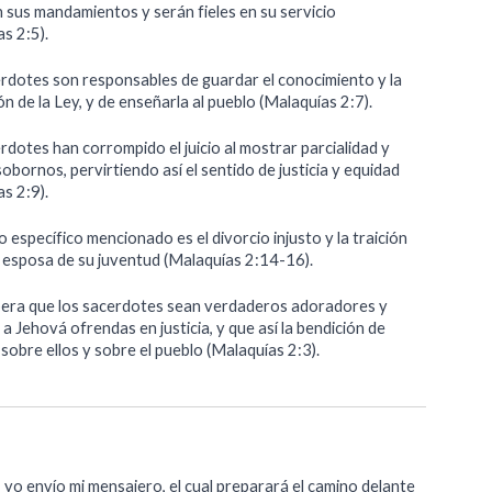
n sus mandamientos y serán fieles en su servicio
s 2:5).
rdotes son responsables de guardar el conocimiento y la
ón de la Ley, y de enseñarla al pueblo (Malaquías 2:7).
dotes han corrompido el juicio al mostrar parcialidad y
obornos, pervirtiendo así el sentido de justicia y equidad
s 2:9).
 específico mencionado es el divorcio injusto y la traición
a esposa de su juventud (Malaquías 2:14-16).
era que los sacerdotes sean verdaderos adoradores y
a Jehová ofrendas en justicia, y que así la bendición de
sobre ellos y sobre el pueblo (Malaquías 2:3).
 yo envío mi mensajero, el cual preparará el camino delante