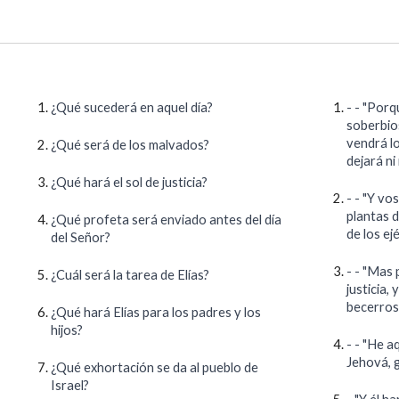
¿Qué sucederá en aquel día?
-
- "Porqu
soberbio
vendrá lo
¿Qué será de los malvados?
dejará ni
¿Qué hará el sol de justicia?
-
- "Y vos
plantas d
¿Qué profeta será enviado antes del día
de los ej
del Señor?
-
- "Mas p
¿Cuál será la tarea de Elías?
justicia,
becerros
¿Qué hará Elías para los padres y los
hijos?
-
- "He aq
Jehová, g
¿Qué exhortación se da al pueblo de
Israel?