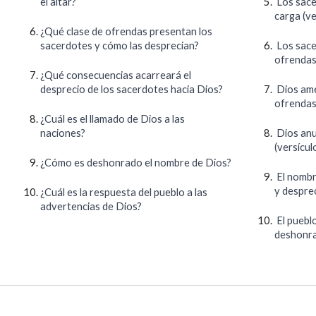
el altar?
Los sace
carga (ve
¿Qué clase de ofrendas presentan los
sacerdotes y cómo las desprecian?
Los sace
ofrendas,
¿Qué consecuencias acarreará el
desprecio de los sacerdotes hacia Dios?
Dios ame
ofrendas 
¿Cuál es el llamado de Dios a las
naciones?
Dios anu
(versícul
¿Cómo es deshonrado el nombre de Dios?
El nombr
y desprec
¿Cuál es la respuesta del pueblo a las
advertencias de Dios?
El puebl
deshonra