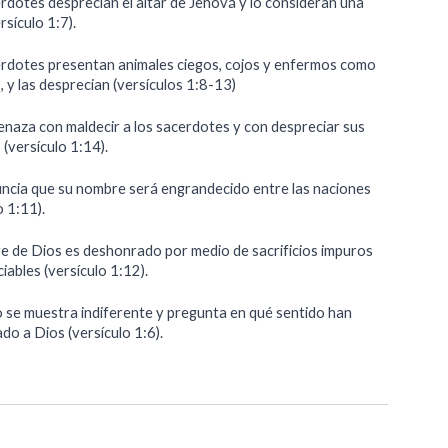
rdotes desprecian el altar de Jehová y lo consideran una
rsículo 1:7).
rdotes presentan animales ciegos, cojos y enfermos como
 y las desprecian (versículos 1:8-13)
naza con maldecir a los sacerdotes y con despreciar sus
(versículo 1:14).
ncia que su nombre será engrandecido entre las naciones
o 1:11).
e de Dios es deshonrado por medio de sacrificios impuros
iables (versículo 1:12).
o se muestra indiferente y pregunta en qué sentido han
do a Dios (versículo 1:6).