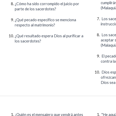
cumplirá
¿Cómo ha sido corrompido el juicio por
(Malaquía
parte de los sacerdotes?
Los sace
¿Qué pecado específico se menciona
instrucci
respecto al matrimonio?
Los sacer
¿Qué resultado espera Dios al purificar a
aceptar s
los sacerdotes?
(Malaquía
El pecado
contra l
Dios esp
ofrezcan 
Dios sea 
¿Quién es el mensajero que vendrá antes
"He aquí,