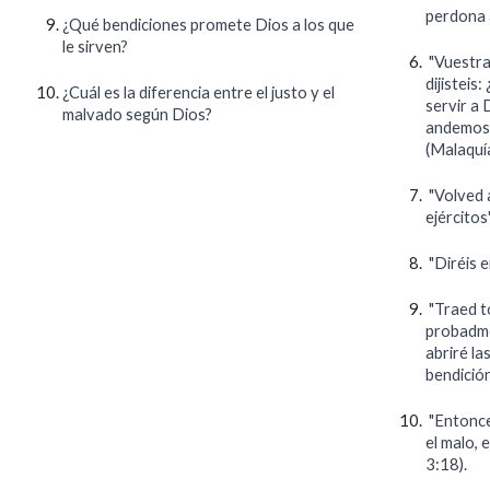
perdona a
¿Qué bendiciones promete Dios a los que
le sirven?
"Vuestras
dijistei
¿Cuál es la diferencia entre el justo y el
servir a
malvado según Dios?
andemos a
(Malaquí
"Volved a
ejércitos
"Diréis 
"Traed to
probadme 
abriré la
bendició
"Entonces
el malo, 
3:18).