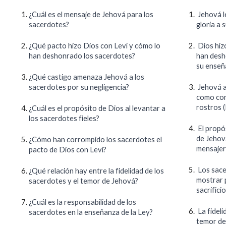
¿Cuál es el mensaje de Jehová para los
Jehová l
sacerdotes?
gloria a 
¿Qué pacto hizo Dios con Leví y cómo lo
Dios hizo
han deshonrado los sacerdotes?
han desh
su enseñ
¿Qué castigo amenaza Jehová a los
sacerdotes por su negligencia?
Jehová a
como con
rostros (
¿Cuál es el propósito de Dios al levantar a
los sacerdotes fieles?
El propós
de Jehová
¿Cómo han corrompido los sacerdotes el
mensajero
pacto de Dios con Levi?
Los sace
¿Qué relación hay entre la fidelidad de los
mostrar p
sacerdotes y el temor de Jehová?
sacrifici
¿Cuál es la responsabilidad de los
La fidel
sacerdotes en la enseñanza de la Ley?
temor de