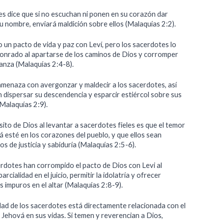
es dice que si no escuchan ni ponen en su corazón dar
su nombre, enviará maldición sobre ellos (Malaquías 2:2).
 un pacto de vida y paz con Leví, pero los sacerdotes lo
onrado al apartarse de los caminos de Dios y corromper
anza (Malaquías 2:4-8).
menaza con avergonzar y maldecir a los sacerdotes, así
 dispersar su descendencia y esparcir estiércol sobre sus
Malaquías 2:9).
ito de Dios al levantar a sacerdotes fieles es que el temor
 esté en los corazones del pueblo, y que ellos sean
s de justicia y sabiduría (Malaquías 2:5-6).
rdotes han corrompido el pacto de Dios con Levi al
arcialidad en el juicio, permitir la idolatría y ofrecer
os impuros en el altar (Malaquías 2:8-9).
idad de los sacerdotes está directamente relacionada con el
 Jehová en sus vidas. Si temen y reverencian a Dios,