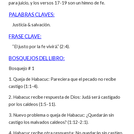
para juicio, y los versos 17-19 son un himno de fe.
PALABRAS CLAVES:
Justicia & salvación.
FRASE CLAVE:
“El justo por la fe vivirá.” (2:4).
BOSQUEJOS DEL LIBRO:
Bosquejo # 1
1. Queja de Habacuc: Pareciera que el pecado no recibe
castigo (1:1-4).
2. Habacuc recibe respuesta de Dios: Judá será castigado
por los caldeos (1:5-11).
3. Nuevo problema o queja de Habacuc: ¿Quedarán sin
castigo los malvados caldeos? (1:12-2:1).
4. Habacuc recibe otra respuesta: No quedarán sin castigo