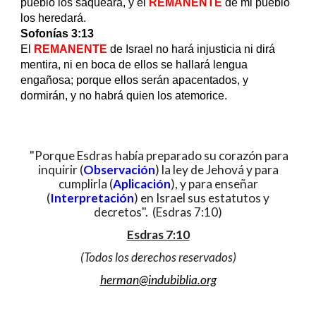
pueblo los saqueará, y el
REMANENTE
de mi pueblo
los heredará.
Sofonías 3:13
El
REMANENTE
de Israel no hará injusticia ni dirá
mentira, ni en boca de ellos se hallará lengua
engañosa; porque ellos serán apacentados, y
dormirán, y no habrá quien los atemorice.
"Porque Esdras había preparado su corazón para
inquirir (
Observación
) la ley de Jehová y para
cumplirla (
Aplicación
), y para enseñar
(
Interpretación
) en Israel sus estatutos y
decretos". (Esdras 7:10)
Esdras 7:10
(Todos los derechos reservados)
herman@indubiblia.org