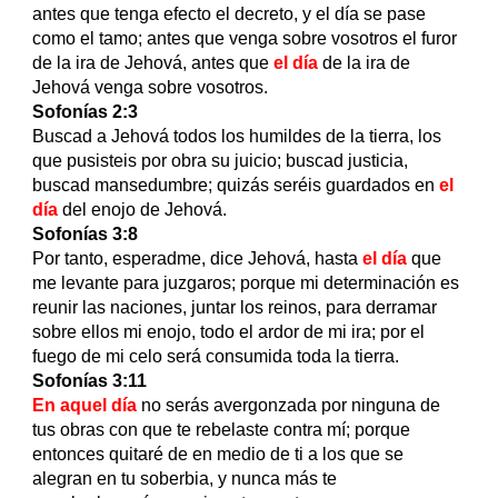
antes que tenga efecto el decreto, y el día se pase
como el tamo; antes que venga sobre vosotros el furor
de la ira de Jehová, antes que
el día
de la ira de
Jehová venga sobre vosotros.
Sofonías 2:3
Buscad a Jehová todos los humildes de la tierra, los
que pusisteis por obra su juicio; buscad justicia,
buscad mansedumbre; quizás seréis guardados en
el
día
del enojo de Jehová.
Sofonías 3:8
Por tanto, esperadme, dice Jehová, hasta
el día
que
me levante para juzgaros; porque mi determinación es
reunir las naciones, juntar los reinos, para derramar
sobre ellos mi enojo, todo el ardor de mi ira; por el
fuego de mi celo será consumida toda la tierra.
Sofonías 3:11
En aquel día
no serás avergonzada por ninguna de
tus obras con que te rebelaste contra mí; porque
entonces quitaré de en medio de ti a los que se
alegran en tu soberbia, y nunca más te