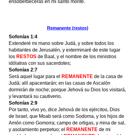
ensoberbecerás en mi santo monte.
Remanente (restos)
Sofonías 1:4
Extenderé mi mano sobre Judá, y sobre todos los
habitantes de Jerusalén, y exterminaré de este lugar
los
RESTOS
de Baal, y el nombre de los ministros
idólatras con sus sacerdotes;
Sofonías 2:7
Será aquel lugar para el
REMANENTE
de la casa de
Judá; allí apacentarán; en las casas de Ascalón
dormirán de noche; porque Jehová su Dios los visitará,
y levantará su cautiverio.
Sofonías 2:9
Por tanto, vivo yo, dice Jehová de los ejércitos, Dios
de Israel, que Moab será como Sodoma, y los hijos de
Amón como Gomorra; campo de ortigas, y mina de sal,
y asolamiento perpetuo; el
REMANENTE
de mi