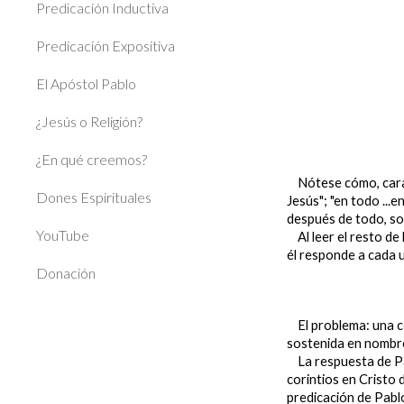
Predicación Inductiva
Predicación Expositiva
El Apóstol Pablo
¿Jesús o Religión?
¿En qué creemos?
Nótese cómo, caract
Dones Espirituales
Jesús"; "en todo ...
después de todo, so
YouTube
Al leer el resto de 
él responde a cada 
Donación
El problema: una co
sostenida en nombre
La respuesta de Pab
corintios en Cristo 
predicación de Pablo