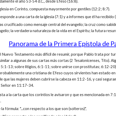
amente el año 53-54 d.C., desde Éfeso (16:8).
iglesia en Corinto, compuesta mayormente por gentiles (12:2; 8:7).
esponde a una carta de la iglesia (7:1) y a informes que él ha recibido (
s crucificado como mensaje central del evangelio; la cruz como sabid
elio; la verdadera naturaleza de la vida en el Espíritu; la futura res
Panorama de la Primera Epístola de P
l Nuevo Testamento más difícil de resumir, porque Pablo trata por t
imilar a algunas de sus cartas más cortas (2 Tesalonicenses, Tito). Al
 5:1-13; sobre litigios, 6:1-11; sobre unirse con prostitutas; 6:12-2
 probablemente una cristiana de Efeso cuyos sirvientes han estado e
de que las mujeres deben cubrirse la cabeza en 11:2-16, y casi segur
l Señor en 11:17-34.
ta a la carta que los corintios le avisaron y que es mencionada en 7:1
).
 la fórmula: "...con respecto a los que son (solteros)",