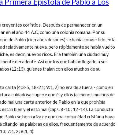
 Primera Epístola de Pablo a Los
os creyentes corintios. Después de permanecer en un
ésar en el año 44 A.C, como una colonia romana. Por su
empo de Pablo (cien años después) se había convertido en la
dad relativamente nueva, pero rápidamente se había vuelto
iche, es decir, nuevos ricos. Era también una ciudad muy
ralmente decadente. Así que los que habían llegado a ser
udíos (12:13), quienes traían con ellos muchos de su
ta carta (4:3-5, 18-21; 9:1, 2) no era de afuera - como en
lectura cuidadosa sugiere que él y ellos (al menos muchos de
ado mal una carta anterior de Pablo en la que prohibía
os están bien y él está mal (caps. 8-10; 12-14). La conducta
 que Pablo se horroriza de que una comunidad cristiana haya
tá citando las palabras de ellos, frecuentemente de acuerdo
; 7:1, 2; 8:1, 4).