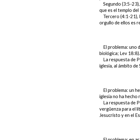
Segundo (3:5-23), él
que es el templo del
Tercero (4:1-21), Pa
orgullo de ellos es 
El problema: uno de
biológica; Lev 18:8)
La respuesta de Pabl
iglesia, al ámbito de
El problema: un herm
iglesia no ha hecho 
La respuesta de Pabl
vergüenza para el li
Jesucristo y en el Es
El problema: en ara