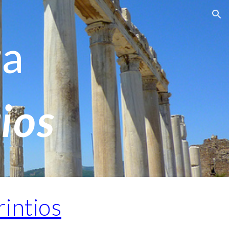
ion
ra
ios
rintios