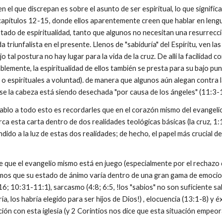
n el que discrepan es sobre el asunto de ser espiritual, lo que significa
apítulos 12-15, donde ellos aparentemente creen que hablar en lengua
tado de espiritualidad, tanto que algunos no necesitan una resurrecci
ida triunfalista en el presente. Llenos de "sabiduría" del Espíritu, ven 
jo tal postura no hay lugar para la vida de la cruz. De allí la facilidad
emente, la espiritualidad de ellos también se presta para su bajo pun
o espirituales a voluntad). de manera que algunos aún alegan contra l
irse la cabeza está siendo desechada "por causa de los ángeles" (11:3-
lo a todo esto es recordarles que en el corazón mismo del evangelio
ca esta carta dentro de dos realidades teológicas básicas (la cruz, 1:
dido a la luz de estas dos realidades; de hecho, el papel más crucial del
e el evangelio mismo está en juego (especialmente por el rechazo de lo
amos que su estado de ánimo varía dentro de una gran gama de emoci
16; 10:31-11:1), sarcasmo (4:8; 6:5, !los "sabios" no son suficiente sab
ía, los habría elegido para ser hijos de Dios!) , elocuencia (13:1-8) 
ón con esta iglesia (y 2 Corintios nos dice que esta situación empeor