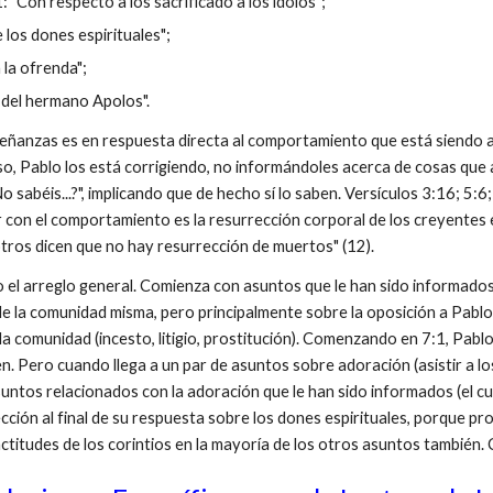
1: "Con respecto a los sacrificado a los ídolos";
de los dones espirituales";
a la ofrenda";
 del hermano Apolos".
ñanzas es en respuesta directa al comportamiento que está siendo a
so, Pablo los está corrigiendo, no informándoles acerca de cosas qu
o sabéis...?", implicando que de hecho sí lo saben. Versículos 3:16; 5:6;
 con el comportamiento es la resurrección corporal de los creyentes e
tros dicen que no hay resurrección de muertos" (12).
el arreglo general. Comienza con asuntos que le han sido informados
 de la comunidad misma, pero principalmente sobre la oposición a Pabl
 la comunidad (incesto, litigio, prostitución). Comenzando en 7:1, Pabl
. Pero cuando llega a un par de asuntos sobre adoración (asistir a los 
untos relacionados con la adoración que le han sido informados (el cu
cción al final de su respuesta sobre los dones espirituales, porque pro
actitudes de los corintios en la mayoría de los otros asuntos también