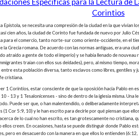
ciones Específicas para la Lectura de La
Corintios
Epístola, se necesita una compresión de la ciudad en la que vivían l
casi cien años, la ciudad de Corinto fue fundada de nuevo por Julio C
ca para el comercio, tanto norte-sur como oriente-occidente, en el ti
e la Grecia romana. De acuerdo con las normas antiguas, era una ciu
o atraído a gente de todo el imperio) y se había llenado de nouveau r
 inmigrantes traían con ellos sus deidades), pero, al mismo tiempo, mo
entre esta población diversa, tanto esclavos como libres, gentiles y j
fe cristiana.
r 1 Corintios, estar consciente de que la oposición hacia Pablo en es
 10 - 13 y 1 Tesalonicenses - sino de dentro de la iglesia misma. Una 
 todo. Puede ser que, o han malentendido, o deliberadamente interpret
s (1 Cor 5:9, 10) y le han escrito para decirle por qué piensan que ell
 acerca de lo cual no han escrito, es tan grotescamente no cristiana,
o ellos creen. En ocasiones, hasta se puede distinguir donde Pablo es
s, pero en desacuerdo con la manera en que ellos lo entienden (6:12, 13