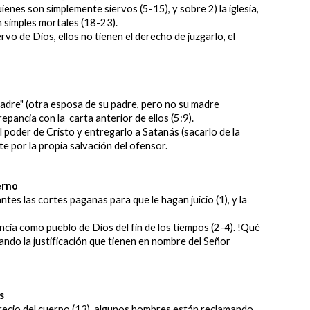
ienes son simplemente siervos (5-15), y sobre 2) la iglesia,
en simples mortales (18-23).
vo de Dios, ellos no tienen el derecho de juzgarlo, el
adre" (otra esposa de su padre, pero no su madre
pancia con la carta anterior de ellos (5:9).
 poder de Cristo y entregarlo a Satanás (sacarlo de la
ente por la propia salvación del ofensor.
erno
es las cortes paganas para que le hagan juicio (1), y la
ncia como pueblo de Dios del fin de los tiempos (2-4). !Qué
mando la justificación que tienen en nombre del Señor
as
recio del cuerpo (13), algunos hombres están reclamando