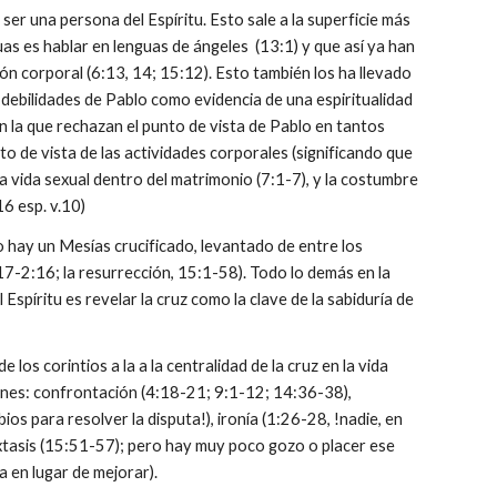
 ser una persona del Espíritu. Esto sale a la superficie más
s es hablar en lenguas de ángeles (13:1) y que así ya han
ón corporal (6:13, 14; 15:12). Esto también los ha llevado
las debilidades de Pablo como evidencia de una espiritualidad
 con la que rechazan el punto de vista de Pablo en tantos
to de vista de las actividades corporales (significando que
a vida sexual dentro del matrimonio (7:1-7), y la costumbre
16 esp. v.10)
 hay un Mesías crucificado, levantado de entre los
17-2:16; la resurrección, 15:1-58). Todo lo demás en la
 Espíritu es revelar la cruz como la clave de la sabiduría de
s corintios a la a la centralidad de la cruz en la vida
ones: confrontación (4:18-21; 9:1-12; 14:36-38),
ios para resolver la disputa!), ironía (1:26-28, !nadie, en
y éxtasis (15:51-57); pero hay muy poco gozo o placer ese
a en lugar de mejorar).