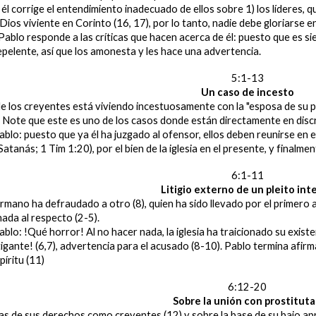
 corrige el entendimiento inadecuado de ellos sobre 1) los líderes, qu
 Dios viviente en Corinto (16, 17), por lo tanto, nadie debe gloriarse 
blo responde a las críticas que hacen acerca de él: puesto que es sier
repelente, así que los amonesta y les hace una advertencia.
5:1-13
Un caso de incesto
 los creyentes está viviendo incestuosamente con la "esposa de su p
. Note que este es uno de los casos donde están directamente en discre
o: puesto que ya él ha juzgado al ofensor, ellos deben reunirse en el
 Satanás; 1 Tim 1:20), por el bien de la iglesia en el presente, y finalm
6:1-11
Litigio externo de un pleito int
ano ha defraudado a otro (8), quien ha sido llevado por el primero ant
nada al respecto (2-5).
o: !Qué horror! Al no hacer nada, la iglesia ha traicionado su existe
tigante! (6,7), advertencia para el acusado (8-10). Pablo termina afir
píritu (11)
6:12-20
Sobre la unión con prostitut
s de sus derechos como creyentes (12) y sobre la base de su bajo ap