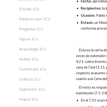
Fecha:
aproximad
Recipientes:
la 
Estudio 1Co
Ocasión:
Pablo r
Palabras clave 1Co
Énfasis:
un Mesía
conforma al evang
Preguntas 1Co
Figuras 1Co
Arqueología 1Co
Ésta es la carta de
veces de extensión s
Análisis 1Co
4:21; sobre incesto,
casa de Cloé (1:11,
Comentario 1Co
respecto al asunto 
Gráficos 1Co
cuanto a la Cena de
El resto es respues
Segmentos 1Co
matrimonio (7:1-24
Mapas 1Co
En el 7:25 ocurre