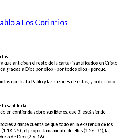
ablo a Los Corintios
cias
e anticipan el resto de la carta ("santificados en Cristo
 da gracias a Dios por ellos - por todos ellos - porque,
on los que trata Pablo y las razones de éstos, y noté cómo
 la sabiduría
do en contienda sobre sus líderes, que 3) está siendo
doles a darse cuenta de que todo en la existencia de los
(1:18-25) , el propio llamamiento de ellos (1:26-31), la
iduría de Dios (2:6-16).