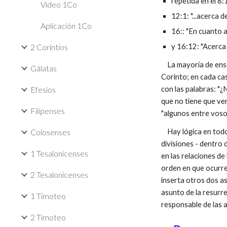
repetida en el 8:
Video 1Co
12:1: "...acerca 
Aplicación 1Co
16:: "En cuanto 
2 Corintios
y 16:12: "Acerca
La mayoría de ense
Gálatas
Corinto; en cada ca
Efesios
con las palabras: "¿N
que no tiene que ver
Filipenses
"algunos entre voso
Colosenses
Hay lógica en todo 
divisiones - dentro
1 Tesalonicenses
en las relaciones de
orden en que ocurren
2 Tesalonicenses
inserta otros dos as
asunto de la resurre
1 Timoteo
responsable de las 
2 Timoteo