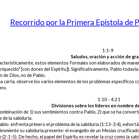
Recorrido por la Primera Epístola de P
1:1-9
Saludos, oración y acción de gra
erísticamente, estos elementos Formales son elaborados de manera qu
enriquecido" [con dones del Espíritu]). Significativamente, Pablo todavía
n de Dios, no de Pablo.
la carta, observe los varios elementos de los problemas específicos c
uno.
1:10 - 4:21
Divisiones sobre los líderes en nombre de
mbinación de 1) sus sentimientos contra Pablo, 2) que se ha converti
 de la sabiduría.
lo: enfrenta primero el problema de la sabiduría (1:13-3:4), exhortán
desmiente su sabiduría presente: el evangelio de un Mesías crucificado 
 (2:1-5). De hecho, el papel del Espíritu es revelar la cruz como la sab