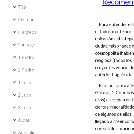
Recomenda
Tito
Filemón
Para entender esta 
Hebreos
estado latente por 
ubicación estratégi
Santiago
ciudad más grande d
cosmopolita (habiend
1 Pedro
religiosa (todos los
creyentes venían de 
2 Pedro
anterior bagaje a la 
1 Juan
Es importante al lee
Gálatas, 2 Corintios
2 Juan
ellos) discrepan en
3 Juan
ciertas inmoralidade
de algunos de ellos,
Judas
llegado a creer com
con sus declaracione
Apocalipsis