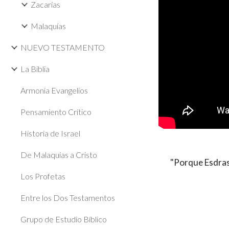
Zacarías
Malaquías
NUEVO TESTAMENTO
La Biblia
Armonia Evangelios
Pensamiento Crítico
Historia de Israel
De Malaquías a Cristo
"Porque Esdras 
Los Profetas
Entre los Dos Testamentos
Grupo de Estudio Bíblico