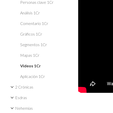
Personas clave 1Cr
Análisis 1Cr
Comentario 1Cr
Gráficos 1Cr
Segmentos 1Cr
Mapas 1Cr
Videos 1Cr
Aplicación 1Cr
2 Crónicas
Esdras
Nehemías