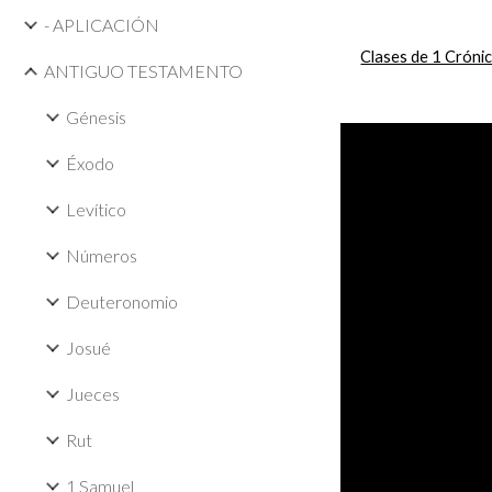
- APLICACIÓN
Clases de 1 Cróni
ANTIGUO TESTAMENTO
Génesis
Éxodo
Levítico
Números
Deuteronomio
Josué
Jueces
Rut
1 Samuel