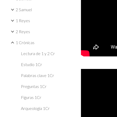
2 Samuel
1 Reyes
2 Reyes
1 Crónicas
Lectura de 1 y 2 Cr
Estudio 1Cr
Palabras clave 1Cr
Preguntas 1Cr
Figuras 1Cr
Arqueología 1Cr