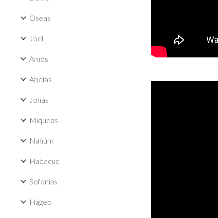
Oseas
Joel
Amós
Abdías
Jonás
Miqueas
Nahúm
Habacuc
Sofonías
Hageo