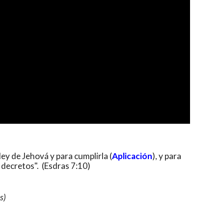
a ley de Jehová y para cumplirla (
Aplicación
), y para
y decretos". (Esdras 7:10)
s)