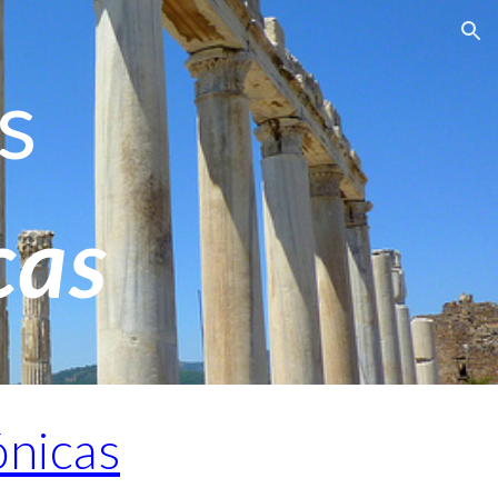
ion
s
cas
ónicas