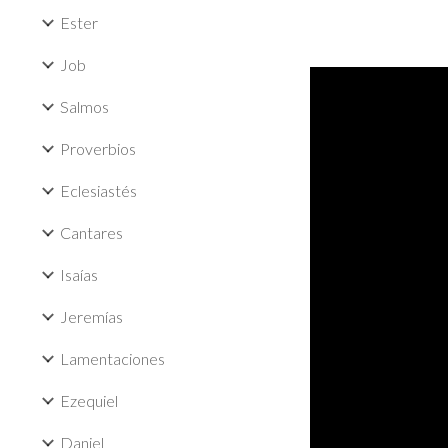
Ester
Job
Salmos
Proverbios
Eclesiastés
Cantares
Isaías
Jeremías
Lamentaciones
Ezequiel
Daniel