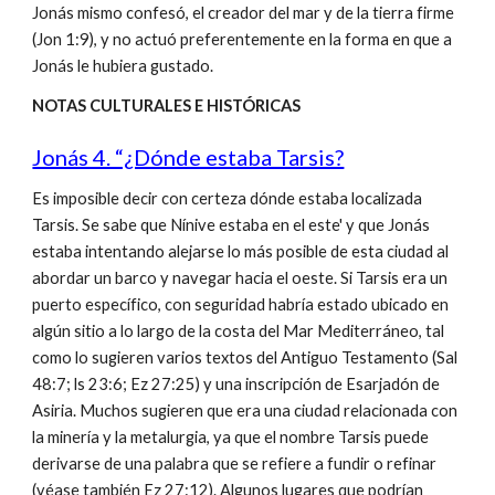
Jonás mismo confesó, el creador del mar y de la tierra firme
(Jon 1:9), y no actuó preferentemente en la forma en que a
Jonás le hubiera gustado.
NOTAS CULTURALES E HISTÓRICAS
Jonás 4. “¿Dónde estaba Tarsis?
Es imposible decir con certeza dónde estaba localizada
Tarsis. Se sabe que Nínive estaba en el este' y que Jonás
estaba intentando alejarse lo más posible de esta ciudad al
abordar un barco y navegar hacia el oeste. Si Tarsis era un
puerto específico, con seguridad habría estado ubicado en
algún sitio a lo largo de la costa del Mar Mediterráneo, tal
como lo sugieren varios textos del Antiguo Testamento (Sal
48:7; ls 23:6; Ez 27:25) y una inscripción de Esarjadón de
Asiria. Muchos sugieren que era una ciudad relacionada con
la minería y la metalurgia, ya que el nombre Tarsis puede
derivarse de una palabra que se refiere a fundir o refinar
(véase también Ez 27:12). Algunos lugares que podrían