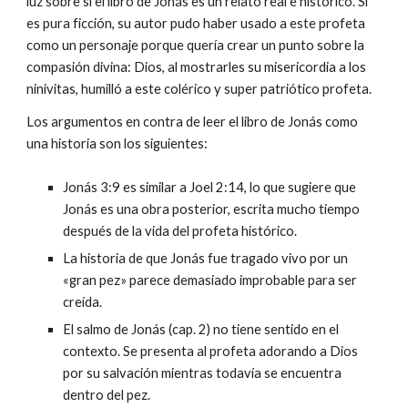
luz sobre si el libro de Jonás es un relato real e histórico. Si
es pura ficción, su autor pudo haber usado a este profeta
como un personaje porque quería crear un punto sobre la
compasión divina: Dios, al mostrarles su misericordia a los
ninivitas, humilló a este colérico y super patriótico profeta.
Los argumentos en contra de leer el libro de Jonás como
una historia son los siguientes:
Jonás 3:9 es similar a Joel 2:14, lo que sugiere que
Jonás es una obra posterior, escrita mucho tiempo
después de la vida del profeta histórico.
La historia de que Jonás fue tragado vivo por un
«gran pez» parece demasiado improbable para ser
creída.
El salmo de Jonás (cap. 2) no tiene sentido en el
contexto. Se presenta al profeta adorando a Dios
por su salvación mientras todavía se encuentra
dentro del pez.