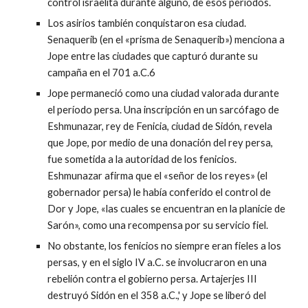
control israelita durante alguno, de esos periodos.
Los asirios también conquistaron esa ciudad.
Senaquerib (en el «prisma de Senaquerib») menciona a
Jope entre las ciudades que capturó durante su
campaña en el 701 a.C.6
Jope permaneció como una ciudad valorada durante
el período persa. Una inscripción en un sarcófago de
Eshmunazar, rey de Fenicia, ciudad de Sidón, revela
que Jope, por medio de una donación del rey persa,
fue sometida a la autoridad de los fenicios.
Eshmunazar afirma que el «señor de los reyes» (el
gobernador persa) le había conferido el control de
Dor y Jope, «las cuales se encuentran en la planicie de
Sarón», como una recompensa por su servicio fiel.
No obstante, los fenicios no siempre eran fieles a los
persas, y en el siglo IV a.C. se involucraron en una
rebelión contra el gobierno persa. Artajerjes III
destruyó Sidón en el 358 a.C.,' y Jope se liberó del