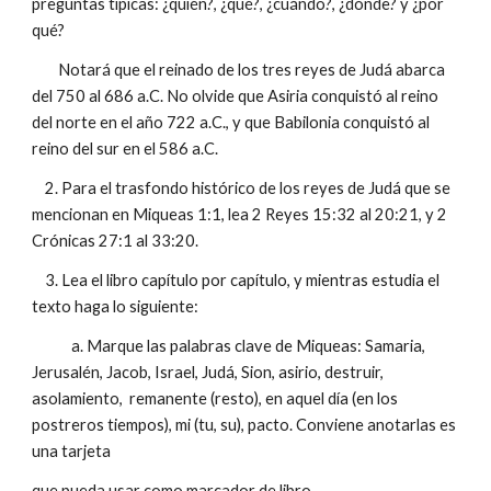
preguntas típicas: ¿quién?, ¿qué?, ¿cuándo?, ¿dónde? y ¿por
qué?
Notará que el reinado de los tres reyes de Judá abarca
del 750 al 686 a.C. No olvide que Asiria conquistó al reino
del norte en el año 722 a.C., y que Babilonia conquistó al
reino del sur en el 586 a.C.
2. Para el trasfondo histórico de los reyes de Judá que se
mencionan en Miqueas 1:1, lea 2 Reyes 15:32 al 20:21, y 2
Crónicas 27:1 al 33:20.
3. Lea el libro capítulo por capítulo, y mientras estudia el
texto haga lo siguiente:
a. Marque las palabras clave de Miqueas: Samaria,
Jerusalén, Jacob, Israel, Judá, Sion, asirio, destruir,
asolamiento, remanente (resto), en aquel día (en los
postreros tiempos), mi (tu, su), pacto. Conviene anotarlas es
una tarjeta
que pueda usar como marcador de libro.